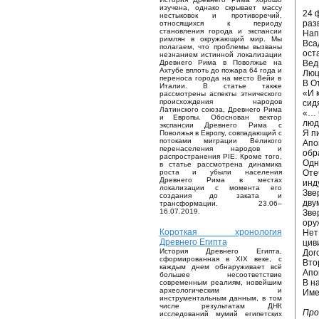
изучена, однако скрывает массу
24 
нестыковок и противоречий,
раз
относящихся к периоду
становления города и экспансии
Нап
римлян в окружающий мир. Мы
Вса
полагаем, что проблемы вызваны
ост
незнанием истинной локализации
Вед
Древнего Рима в Поволжье на
Ахтубе вплоть до пожара 64 года и
Люц
переноса города на место Вейи в
В О
Италии. В статье также
«И 
рассмотрены аспекты этнического
происхождения народов
сид
Латинского союза, Древнего Рима
«… 
и Европы. Обоснован вектор
люд
экспансии Древнего Рима с
Я п
Поволжья в Европу, совпадающий с
потоками миграции Великого
Апо
перенаселения народов и
обр
распространения PIE. Кроме того,
Одн
в статье рассмотрена динамика
Оте
роста и убыли населения
Древнего Рима в местах
инд
локализации с момента его
Зве
создания до заката и
дву
трансформации. 23.06–
16.07.2019.
Зве
ору
Короткая хронология
Нет
Древнего Египта
цив
История Древнего Египта,
Дог
сформированная в XIX веке, с
Вто
каждым днем обнаруживает всё
Апо
большее несоответствие
В н
современным реалиям, новейшим
археологическим и
Име
инструментальным данным, в том
числе результатам ДНК
Про
исследований мумий египетских