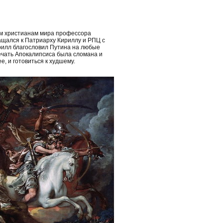
ем христианам мира профессора
ащался к Патриарху Кириллу и РПЦ с
рилл благословил Путина на любые
ечать Апокалипсиса была сломана и
, и готовиться к худшему.