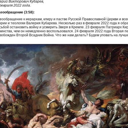
ерий Викторович Кубарев,
февраля 2022 года.
еообращение (3:58):
еообращение к иерархам, клиру и пастве Русской Православной Церкви и вс
ории и теологии Валерия Кубарева. Несколько раз в феврале 2022 года я обр
сьбой остановить войну и усмирить Зверя в Кремле. 23 февраля Патриарх Ки
чинства, чем он немедленно воспользовался. 24 февраля 2022 года Вторая п
вобожден Второй Всадник Война. Что же нам делать? Будем уповать на лучшее