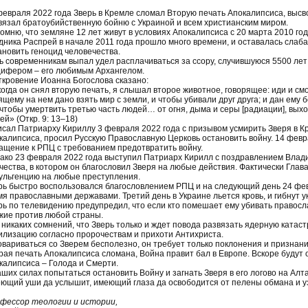
февраля 2022 года Зверь в Кремле сломал Вторую печать Апокалипсиса, высв
вязал братоубийственную бойню с Украиной и всем христианским миром.
омню, что земляне 12 лет живут в условиях Апокалипсиса с 20 марта 2010 го
дника Распрей в начале 2011 года прошло много времени, и оставалась слаба
ановить геноцид человечества.
ь современникам выпал удел расплачиваться за ссору, случившуюся 5500 лет
ифером – его любимым Архангелом.
ткровение Иоанна Богослова сказано:
когда он снял вторую печать, я слышал второе животное, говорящее: иди и смо
ящему на нем дано взять мир с земли, и чтобы убивали друг друга; и дан ему б
чтобы умертвить третью часть людей… от огня, дыма и серы [радиации], выхо
ей» (Откр. 9: 13–18)
исал Патриарху Кириллу 3 февраля 2022 года с призывом усмирить Зверя в К
калипсиса, просил Русскую Православную Церковь остановить войну. 14 февр
ащение к РПЦ с требованием предотвратить войну.
ако 23 февраля 2022 года выступил Патриарх Кирилл с поздравлением Влад
чества, в котором он благословил Зверя на любые действия. Фактически Глав
ульгенцию на любые преступления.
рь быстро воспользовался благословлением РПЦ и на следующий день 24 фе
мя православными державами. Третий день в Украине льется кровь, и гибнут у
рь по телевидению предупредил, что если кто помешает ему убивать правосл
жие против любой страны.
 никаких сомнений, что Зверь только и ждет повода развязать ядерную катас
илизацию согласно пророчествам и прихоти Антихриста.
овариваться со Зверем бесполезно, он требует только поклонения и признани
рая печать Апокалипсиса сломана, Война правит бал в Европе. Вскоре будут
калипсиса – Голода и Смерти.
аших силах попытаться остановить Войну и загнать Зверя в его логово на Алт
ющий уши да услышит, имеющий глаза да освободится от пелены обмана и уз
фессор теологии и истории,