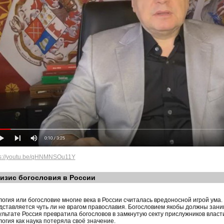
ps://youtu.be/qHNMNSOu11Y
изис богословия в России
логия или богословие многие века в России считалась вредоносной игрой ума.
дставляется чуть ли не врагом православия. Богословием якобы должны зани
ультате Россия превратила богословов в замкнутую секту прислужников власт
логия как наука потеряла своё значение.