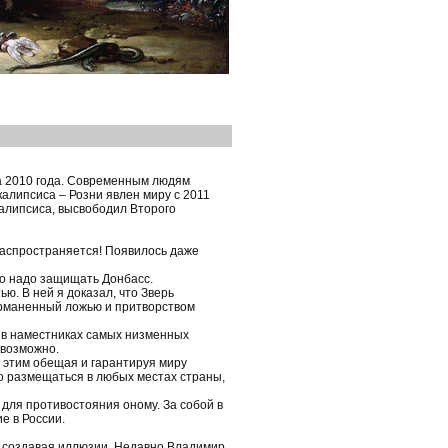
а 2010 года. Современным людям
алипсиса – Розни явлен миру с 2011
калипсиса, высвободил Второго
 распространяется! Появилось даже
то надо защищать Донбасс.
ю. В ней я доказал, что Зверь
урманенный ложью и притворством
в в наместниках самых низменных
евозможно.
д этим обещая и гарантируя миру
но размещаться в любых местах страны,
для противостояния оному. За собой в
е в России.
и создавая иллюзии. Недавно Владимир