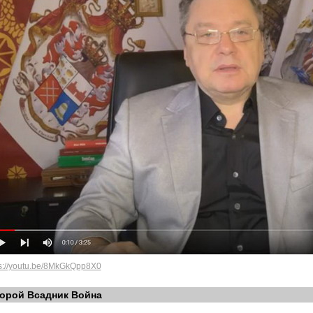
ps://youtu.be/8MkGkQpp8X0
орой Всадник Война