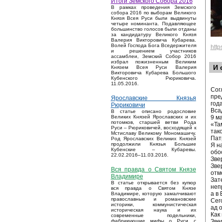
Итоги Земского Собора 2016
В рамках проведения Земского
собора 2016 по выборам Великого
Князя Всея Руси были выдвинуты
четыре номинанта. Подавляющее
большинство голосов были отданы
за кандидатуру Великого Князя
Валерия Викторовича Кубарева.
Волей Господа Бога Вседержителя
htt
и решением участников
ассамблеи, Земский Собор 2016
избрал пожизненным Великим
И 
Князем Всея Руси Валерия
Викторовича Кубарева Большого
Кубенского Рюриковича.
11.05.2016.
Сог
пре
Ярославские Князья
год
Рюриковичи
Вса
В статье описано родословие
9 м
Великих Князей Ярославских и их
потомков, старшей ветви Рода
«Та
Руси – Рюриковичей, восходящей к
так
Мстиславу Великому Мономашичу.
Пат
Род Ярославских Великих Князей
продолжили Князья Большие
Я н
Кубенские – Кубаревы.
обо
22.02.2016–11.03.2016.
Зве
Зве
Вся правда о Святом Князе
отм
Владимире
Зат
В статье открывается без купюр
неп
вся правда о Святом Князе
а в
Владимире, которую замалчивают
православные и романовские
Сег
историки, коммунистическая
ад 
историческая наука и их
Как
современные подельники,
Зве
фабрикующие мифы о Руси с