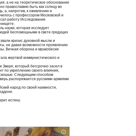
ия, а не на теоретическое обоснование
бно православию быть как солнцу во
, а, напротив, к оживлению и
училось с профессором Московской и
исал работу Исследование
 нищете.
ь науки, которая исследует
 людей беспомощными в свете грядущих
звали кризис духовной мысли и
ты, не давая возможности проявлению
еры. Вечная оборона и мракобесие
тала жертвой коммунистического и
 Зверя, который бессрочно засел в
т по укреплению своего влияния,
роскошью. Следующим способом
 Зверь распоряжается русскими армиями
йский народ по своей наивности,
еддоне.
рит истину.