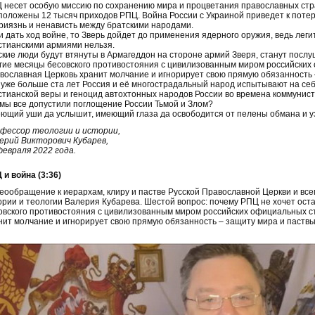
 несет особую миссию по сохранению мира и процветания православных стран
положены 12 тысяч приходов РПЦ. Война России с Украиной приведет к потере
риязнь и ненависть между братскими народами.
и дать ход войне, то Зверь дойдет до применения ядерного оружия, ведь леги
стианскими армиями нельзя.
ские люди будут втянуты в Армагеддон на стороне армий Зверя, станут послу
гие месяцы бесовского противостояния с цивилизованным миром российских 
вославная Церковь хранит молчание и игнорирует свою прямую обязанность 
 уже больше ста лет Россия и её многострадальный народ испытывают на себ
стианской веры и геноцид автохтонных народов России во времена коммунист
 мы все допустили поглощение России Тьмой и Злом?
ющий уши да услышит, имеющий глаза да освободится от пелены обмана и уз
фессор теологии и истории,
ерий Викторович Кубарев,
февраля 2022 года.
 и война (3:36)
еообращение к иерархам, клиру и пастве Русской Православной Церкви и вс
ории и теологии Валерия Кубарева. Шестой вопрос: почему РПЦ не хочет ост
овского противостояния с цивилизованным миром российских официальных ст
нит молчание и игнорирует свою прямую обязанность – защиту мира и паствы