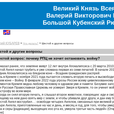
Великий Князь Все
Валерий Викторович 
Большой Кубенский Р
рий КУБАРЕВ
>
>
Что делать?
Шестой и другие вопросы
стой и другие вопросы
стой вопрос: почему РПЦ не хочет остановить войну?
оказал ранее, что земляне живут 12 лет внутри Апокалипсиса с 20 марта 2010
той Ангел начал трубить и уже сломана первая из семи печатей. В начале 2
дник Апокалипсиса на бледном коне – Всадник гражданских распрей.
рь в Кремле с ноября 2021 года пытается сломать вторую печать и высвобод
ем коне – Войну. В феврале 2022 года угрозы России всему цивилизованному 
ументов Кремля видна любому человеку в здравом уме и памяти. Безумие зап
и Русская Православная Церковь не усмирит Зверя в Кремле, то он учинит во
астрофу во всем мире.
когда он снял вторую печать, я слышал второе животное, говорящее: иди и смо
ящему на нем дано взять мир с земли, и чтобы убивали друг друга; и дан ему б
стой Ангел вострубил…: освободи четырех Ангелов, связанных при великой 
ыре Ангела, приготовленные на час и день, и месяц и год, для того, чтобы ум
а и серы [радиации], выходящих изо рта их, умерла третья часть людей» (Откр
не]