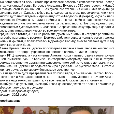
ью богословия в России стало практическое освоение святоотеческого наслед
ин христианской веры. Богослов Александр Бухарев в XIX веке говорил «Надо
й гражданской жизни нашей… без духовного стеснения и наси¬лия чему-нибудь
овлению всего». Однако любые вольнодумства жестоко пресекались, что и сл
анской духовных академий Архимандритом Феодором (Бухарев), когда он нап
калипсиса. Бухарева выгнали с работы, а он снял с себя монашество и умер в
жденным инстинктом человека является религиозность. Поэтому нужна отрасл
игиозность и духовную жизнь человека. Современная секуляризация делает
овов, описанных практически во всех религиях мира.
ердившиеся взгляды РПЦ на развитие духовных знаний и историю религий вы
астрофу настоящего времени. Церковь забетонировала ложные устои и догма
нений и критики, и превратилась в духовную тюрьму, вместо светоча духа и в
вели к застою и беде.
X веке Православная церковь просмотрела первые атаки Зверя на Россию и с
истического террора, утратив своё прежнее влияние, клир и паству.
одня РПЦ прозевала наступление Апокалипсиса и выпестовала своими руками
щенном месте Руси – в Кремле. Притворством Зверь сделал из РПЦ инструмен
держав укрепление церкви при одновременном соблазне клира деньгами и 
рманивания церкви и народа стала игра в укрепление русского мира. В итоге
дерным оружием по своему бесовскому усмотрению.
сия из царства Духа превратилась в Логово Зверя, в библейский Тартар. Росси
ессивности и безграмотности может стать на сторону Зверя в грядущем Армаг
ако всё еще можно исправить, не все печати Апокалипсиса сломлены.
ющий уши да услышит, имеющий глаза да освободится от пелены обмана и уз
фессор теологии и истории,
ерий Викторович Кубарев,
февраля 2022 года.
еообращение: