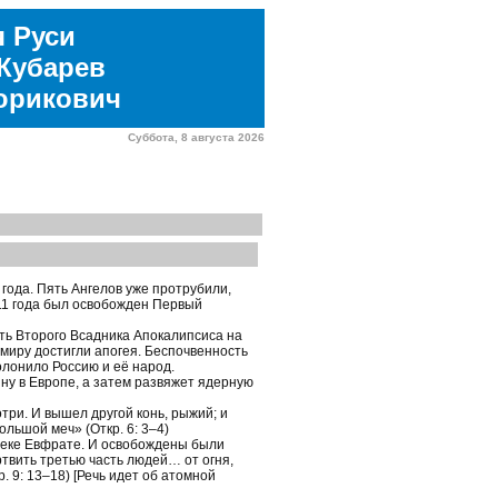
я Руси
Кубарев
юрикович
Суббота, 8 августа 2026
 года. Пять Ангелов уже протрубили,
011 года был освобожден Первый
ить Второго Всадника Апокалипсиса на
миру достигли апогея. Беспочвенность
олонило Россию и её народ.
йну в Европе, а затем развяжет ядерную
три. И вышел другой конь, рыжий; и
ольшой меч» (Откр. 6: 3–4)
реке Евфрате. И освобождены были
ертвить третью часть людей… от огня,
. 9: 13–18) [Речь идет об атомной