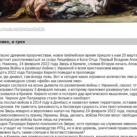
ps://youtu.be/3ApQomGeE9c
смех, и грех
ласно древним пророчествам, новое библейское время пришло к нам 20 март
дстоит расплачиваться за ссору Люцифера и Бога Отца. Первый Всадник Апок
а. Наконец, 24 февраля 2022 года Зверь в Кремле, сломав Вторую печать Апо
дника Войну и развязал бойню с Украиной и всем христианским миром.
арта 2022 года Патриарх Кирилл поведал в проповеди:
м, где диавол, там всегда ложь. Вот и сегодня какое огромное количество лжи
ое новомодное слово «фейк» как синоним лжи»
риарх сослался на козни дьявола по разжиганию войны с Украиной, сказал, ч
аправил Патриарху 3 февраля письмо, к которому приложил развернутую стать
сновался в Кремле. Кирилл ослеп и потерял дар критического мышления, од
ря. Черное для Патриарха стало белым и наоборот.
рь послал войска в 2014 году в Донбасс и захватил чужие территории, остави
орозков. Не заметить греховность и бесовскую сущность этих преступников н
ем Зверь коварно и вероломно напал на Украину 24 февраля 2022 года, пере
рикосновенность границ Украины. Ведь, дескать, войска России могут свобод
 Белоруссии войска были лишь на учениях.
одня Патриарх Кирилл поклоняется Зверю, хотя призван на служение именно 
он утащит не только руководство РПЦ, но и всю церковь, уничтожив православи
 можно быть таким слепым и безответственным?
рь в Кремле уже превращается в гротескного Воланда, манипулируя людьми 