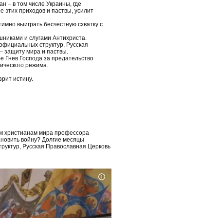
 – в том числе Украины, где
 этих приходов и паствы, усилит
тимно выиграть бесчестную схватку с
шниками и слугами Антихриста.
официальных структур, Русская
– защиту мира и паствы.
е Гнев Господа за предательство
ического режима.
рит истину.
ем христианам мира профессора
ановить войну? Долгие месяцы
руктур, Русская Православная Церковь
.