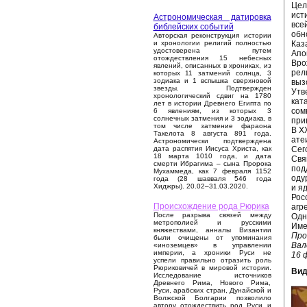
Цел
ист
Астрономическая датировка
все
библейских событий
обн
Авторская реконструкция истории
Каз
и хронологии религий полностью
удостоверена путем
Апо
отождествления 15 небесных
Вро
явлений, описанных в хрониках, из
рел
которых 11 затмений солнца, 3
зодиака и 1 вспышка сверхновой
выз
звезды. Подтвержден
Утв
хронологический сдвиг на 1780
кат
лет в истории Древнего Египта по
сом
6 явлениям, из которых 3
солнечных затмения и 3 зодиака, в
при
том числе затмение фараона
В X
Такелота 8 августа 891 года.
ате
Астрономически подтверждена
Сег
дата распятия Иисуса Христа, как
18 марта 1010 года, и дата
Свя
смерти Ибрагима – сына Пророка
под
Мухаммеда, как 7 февраля 1152
оду
года (28 шавваля 546 года
Хиджры). 20.02–31.03.2020.
и я
Рос
Происхождение рода Рюрика
агр
После разрыва связей между
Одн
метрополией и русскими
Име
княжествами, анналы Византии
Про
были очищены от упоминания
Вал
«иноземцев» в управлении
империи, а хроники Руси не
16 
успели правильно отразить роль
Рюриковичей в мировой истории.
Вид
Исследование источников
Древнего Рима, Нового Рима,
Руси, арабских стран, Дунайской и
Волжской Болгарии позволило
автору отождествить род Руси и