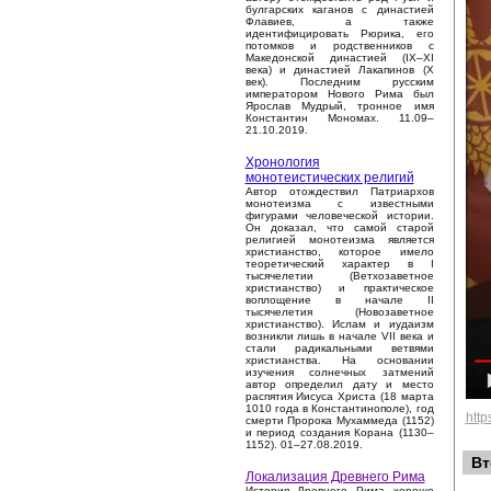
булгарских каганов с династией
Флавиев, а также
идентифицировать Рюрика, его
потомков и родственников с
Македонской династией (IX–XI
века) и династией Лакапинов (X
век). Последним русским
императором Нового Рима был
Ярослав Мудрый, тронное имя
Константин Мономах. 11.09–
21.10.2019.
Хронология
монотеистических религий
Автор отождествил Патриархов
монотеизма с известными
фигурами человеческой истории.
Он доказал, что самой старой
религией монотеизма является
христианство, которое имело
теоретический характер в I
тысячелетии (Ветхозаветное
христианство) и практическое
воплощение в начале II
тысячелетия (Новозаветное
христианство). Ислам и иудаизм
возникли лишь в начале VII века и
стали радикальными ветвями
христианства. На основании
изучения солнечных затмений
автор определил дату и место
распятия Иисуса Христа (18 марта
1010 года в Константинополе), год
htt
смерти Пророка Мухаммеда (1152)
и период создания Корана (1130–
1152). 01–27.08.2019.
Вт
Локализация Древнего Рима
История Древнего Рима хорошо