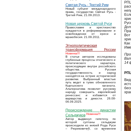
РПЦ
Святая Русь - Третий Рим
рас
Новый субъект международного
неп
права, государство Святая Русь -
Есл
Третий Рим, 21.09.2013.
хри
Рус
Новая церковь Святой Руси
Дол
Православие и христианство
Пра
нуждаются в реформировании и
освобождении от ереси и
Вот
мракобесия. 21.09.2011.
хри
Как
Этнополитическая
Име
трансформация России
Новинка!!!
Про
В статье автором исследованы
Вал
глубинные процессы этнического и
14 
политического характера,
происходящие внутри российского
общества. Русская
РПЦ
государственность и народ
находятся на острие исторической
развилки. Выбранный властью
Вид
путь ведет в тупик обновленного
ист
Кыргызского каганата.
бес
Альтернатива позволит русскому
хра
народу совершить европейский
ренессанс и избавится от
варварства и дикости. 26.08-
06.09.2025.
Происхождение династии
Новинка!!!
Сельджуков
Автор выдвинул гипотезу, по
которой султаны сельджуки
происходили из князей Рода Руси
– Рюриковичей, со временем