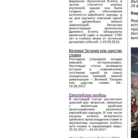
Вал
фараонов. Хронология Египта, в
целом, считается хорошо
26 
изученной, однако она была
создана для обоснования
Вид
античности еврейского народа, а
не для научного описания одной
Вид
из древнейших земных
ист
цивилизаций. Авторская
реконструкция хронологии
про
Древнего Египта обнаружила
бес
временной сдвиг в размере 1780
выс
лет в глубину веков от истинных
датировок событий. 1-16.06.2019.
Великая Татария или царство
славян
Разгадана очередная загадка
мировой историографии.
Настоящая статья посвящена
истории и современному
состоянию одной из самых
грандиозных империй земной
цивилизации – Великой Татарии
или царства славян. 04–
19.09.2017.
Европейские арийцы
В настоящей статье рассмотрен
широкий круг вопросов, связанных
с вероятным арийским
происхождением различных
европейских народов. В том числе
изучены аспекты возможного
арийского происхождения славян и
перспективы нахождения особого
пути оными в окружающем мире.
25.02.2017 – 24.03.2017.