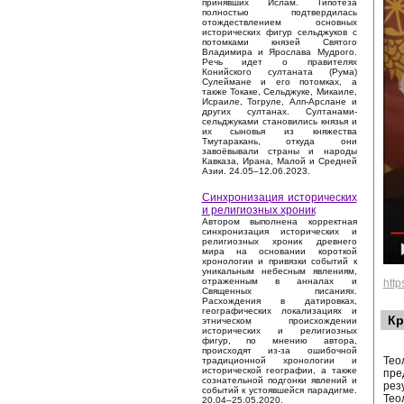
принявших Ислам. Гипотеза
полностью подтвердилась
отождествлением основных
исторических фигур сельджуков с
потомками князей Святого
Владимира и Ярослава Мудрого.
Речь идет о правителях
Конийского султаната (Рума)
Сулеймане и его потомках, а
также Токаке, Сельджуке, Микаиле,
Исраиле, Тогруле, Алп-Арслане и
других султанах. Султанами-
сельджуками становились князья и
их сыновья из княжества
Тмутаракань, откуда они
завоёвывали страны и народы
Кавказа, Ирана, Малой и Средней
Азии. 24.05–12.06.2023.
Синхронизация исторических
и религиозных хроник
Автором выполнена корректная
синхронизация исторических и
религиозных хроник древнего
мира на основании короткой
хронологии и привязки событий к
уникальным небесным явлениям,
отраженным в анналах и
htt
Священных писаниях.
Расхождения в датировках,
географических локализациях и
Кр
этническом происхождении
исторических и религиозных
фигур, по мнению автора,
происходят из-за ошибочной
Тео
традиционной хронологии и
исторической географии, а также
пре
сознательной подгонки явлений и
рез
событий к устоявшейся парадигме.
Тео
20.04–25.05.2020.