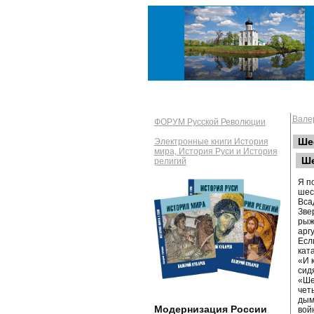
Вале
ФОРУМ Русской Революции
Ше
Электронные книги История
мира, История Руси и История
Ше
религий
Я п
шес
Вса
Зве
рыж
арг
Есл
кат
«И 
сид
«Ше
чет
дым
Модернизация России
вой