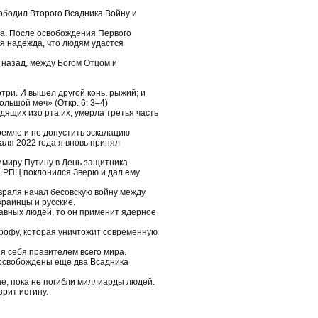
ободил Второго Всадника Войну и
да. После освобождения Первого
я надежда, что людям удастся
 назад, между Богом Отцом и
три. И вышел другой конь, рыжий; и
ольшой меч» (Откр. 6: 3–4)
дящих изо рта их, умерла третья часть
ремле и не допустить эскалацию
аля 2022 года я вновь принял
имиру Путину в День защитника
а РПЦ поклонился Зверю и дал ему
враля начал бесовскую войну между
краинцы и русские.
авных людей, то он применит ядерное
трофу, которая уничтожит современную
я себя правителем всего мира.
 освобождены еще два Всадника
ае, пока не погибли миллиарды людей.
рит истину.