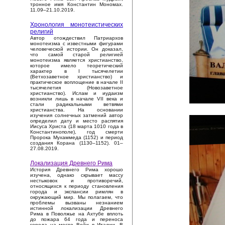
тронное имя Константин Мономах.
11.09–21.10.2019.
Хронология монотеистических
религий
Автор отождествил Патриархов
монотеизма с известными фигурами
человеческой истории. Он доказал,
что самой старой религией
монотеизма является христианство,
которое имело теоретический
характер в I тысячелетии
(Ветхозаветное христианство) и
практическое воплощение в начале II
тысячелетия (Новозаветное
христианство). Ислам и иудаизм
возникли лишь в начале VII века и
стали радикальными ветвями
христианства. На основании
изучения солнечных затмений автор
определил дату и место распятия
Иисуса Христа (18 марта 1010 года в
Константинополе), год смерти
Пророка Мухаммеда (1152) и период
создания Корана (1130–1152). 01–
27.08.2019.
Локализация Древнего Рима
История Древнего Рима хорошо
изучена, однако скрывает массу
нестыковок и противоречий,
относящихся к периоду становления
города и экспансии римлян в
окружающий мир. Мы полагаем, что
проблемы вызваны незнанием
истинной локализации Древнего
Рима в Поволжье на Ахтубе вплоть
до пожара 64 года и переноса
города на место Вейи в Италии. В