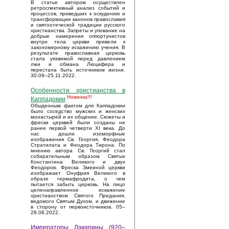
В статье автором осуществлен
ретроспективный анализ событий и
процессов, приведших к оскудению и
трансформации канонов православия
и святоотеческой традиции русского
христианства. Запреты и упование на
добрые намерения оппортунистов
внутри тела церкви привели к
закономерному искажению учения. В
результате православная церковь
стала уязвимой перед давлением
лжи и обмана Люцифера и
перестала быть источником жизни.
30.09–25.11.2022.
Особенности христианства в
Новинка!!!
Каппадокии
Обыденным фактом для Каппадокии
было соседство мужских и женских
монастырей и их общение. Сюжеты и
фрески церквей были созданы не
ранее первой четверти XI века. До
нас дошли изоморфные
изображения Св. Георгия, Феодора
Стратилата и Феодора Тирона. По
мнению автора Св. Георгий стал
собирательным образом Святых
Константина Великого и двух
Феодоров. Фреска Змеиной церкви
изображает Онуфрия Великого в
образе гермафродита, о чем
пытается забыть церковь. На лицо
целенаправленное искажение
христианством Святого Предания,
ведомого Святым Духом, и движение
в сторону от первоисточников. 05–
28.08.2022.
Императоры Лакапины (920–