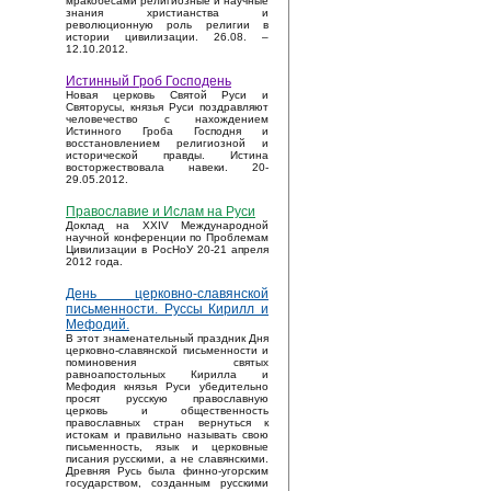
мракобесами религиозные и научные
знания христианства и
революционную роль религии в
истории цивилизации. 26.08. –
12.10.2012.
Истинный Гроб Господень
Новая церковь Святой Руси и
Святорусы, князья Руси поздравляют
человечество с нахождением
Истинного Гроба Господня и
восстановлением религиозной и
исторической правды. Истина
восторжествовала навеки. 20-
29.05.2012.
Православие и Ислам на Руси
Доклад на XXIV Международной
научной конференции по Проблемам
Цивилизации в РосНоУ 20-21 апреля
2012 года.
День церковно-славянской
письменности. Руссы Кирилл и
Мефодий.
В этот знаменательный праздник Дня
церковно-славянской письменности и
поминовения святых
равноапостольных Кирилла и
Мефодия князья Руси убедительно
просят русскую православную
церковь и общественность
православных стран вернуться к
истокам и правильно называть свою
письменность, язык и церковные
писания русскими, а не славянскими.
Древняя Русь была финно-угорским
государством, созданным русскими