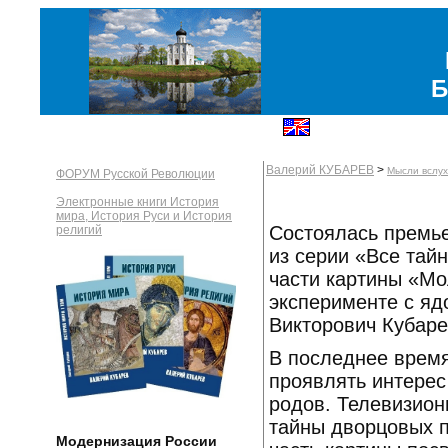
Б
Валерий КУБАРЕВ
>
Мысли вслух
ФОРУМ Русской Революции
Электронные книги История
мира, История Руси и История
Состоялась премье
религий
из серии «Все тай
части картины «Мо
эксперименте с я
Викторович Кубаре
В последнее время
проявлять интерес
родов. Телевизион
тайны дворцовых п
Модернизация России