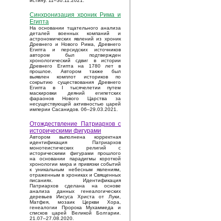
истину. 11–30.11.2021.
Синхронизация хроник Рима и
Египта
На основании тщательного анализа
деталей военных компаний и
астрономических явлений из хроник
Древнего и Нового Рима, Древнего
Египта и персидских источников
автором был подтвержден
хронологический сдвиг в истории
Древнего Египта на 1780 лет в
прошлое. Автором также был
выявлен комплот историков по
сокрытию существования Древнего
Египта в I тысячелетии путем
маскировки деяний египетских
фараонов Нового Царства за
несуществующей активностью царей
империи Сасанидов. 06–29.03.2021.
Отождествление Патриархов с
историческими фигурами
Автором выполнена корректная
идентификация Патриархов
монотеистических религий с
историческими фигурами прошлого
на основании парадигмы короткой
хронологии мира и привязки событий
к уникальным небесным явлениям,
отраженным в хрониках и Священных
писаниях. Идентификация
Патриархов сделана на основе
анализа данных генеалогических
деревьев Иисуса Христа от Луки,
Матфея, мозаик Церкви Хора,
генеалогии Пророка Мухаммеда и
списков царей Великой Болгарии.
21.07–27.08.2020.