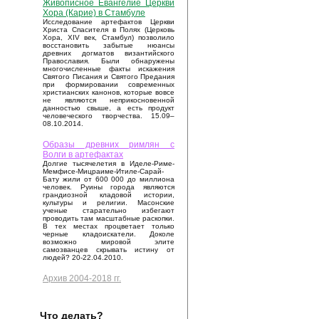
Живописное Евангелие Церкви
Хора (Карие) в Стамбуле
Исследование артефактов Церкви
Христа Спасителя в Полях (Церковь
Хора, XIV век, Стамбул) позволило
восстановить забытые нюансы
древних догматов византийского
Православия. Были обнаружены
многочисленные факты искажения
Святого Писания и Святого Предания
при формировании современных
христианских канонов, которые вовсе
не являются неприкосновенной
данностью свыше, а есть продукт
человеческого творчества. 15.09–
08.10.2014.
Образы древних римлян с
Волги в артефактах
Долгие тысячелетия в Иделе-Риме-
Мемфисе-Мицраиме-Итиле-Сарай-
Бату жили от 600 000 до миллиона
человек. Руины города являются
грандиозной кладовой истории,
культуры и религии. Масонские
ученые старательно избегают
проводить там масштабные раскопки.
В тех местах процветает только
черные кладоискатели. Доколе
возможно мировой элите
самозванцев скрывать истину от
людей? 20-22.04.2010.
Архив 2004-2018 гг.
Что делать?