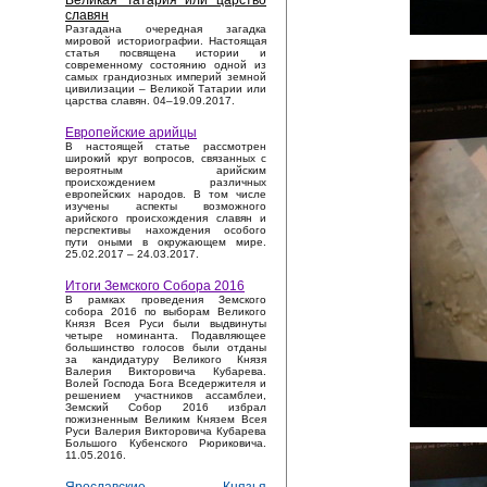
Великая Татария или царство
славян
Разгадана очередная загадка
мировой историографии. Настоящая
статья посвящена истории и
современному состоянию одной из
самых грандиозных империй земной
цивилизации – Великой Татарии или
царства славян. 04–19.09.2017.
Европейские арийцы
В настоящей статье рассмотрен
широкий круг вопросов, связанных с
вероятным арийским
происхождением различных
европейских народов. В том числе
изучены аспекты возможного
арийского происхождения славян и
перспективы нахождения особого
пути оными в окружающем мире.
25.02.2017 – 24.03.2017.
Итоги Земского Собора 2016
В рамках проведения Земского
собора 2016 по выборам Великого
Князя Всея Руси были выдвинуты
четыре номинанта. Подавляющее
большинство голосов были отданы
за кандидатуру Великого Князя
Валерия Викторовича Кубарева.
Волей Господа Бога Вседержителя и
решением участников ассамблеи,
Земский Собор 2016 избрал
пожизненным Великим Князем Всея
Руси Валерия Викторовича Кубарева
Большого Кубенского Рюриковича.
11.05.2016.