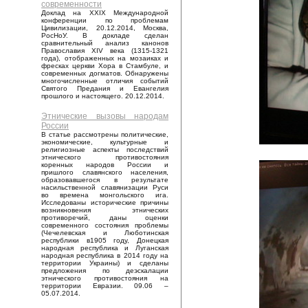
современности
Доклад на XXIX Международной
конференции по проблемам
Цивилизации, 20.12.2014, Москва,
РосНоУ. В докладе сделан
сравнительный анализ канонов
Православия XIV века (1315-1321
года), отображенных на мозаиках и
фресках церкви Хора в Стамбуле, и
современных догматов. Обнаружены
многочисленные отличия событий
Святого Предания и Евангелия
прошлого и настоящего. 20.12.2014.
Этнические вызовы народам
России
В статье рассмотрены политические,
экономические, культурные и
религиозные аспекты последствий
этнического противостояния
коренных народов России и
пришлого славянского населения,
образовавшегося в результате
насильственной славянизации Руси
во времена монгольского ига.
Исследованы исторические причины
возникновения этнических
противоречий, даны оценки
современного состояния проблемы
(Чечелевская и Люботинская
республики в1905 году, Донецкая
народная республика и Луганская
народная республика в 2014 году на
территории Украины) и сделаны
предложения по деэскалации
этнического противостояния на
территории Евразии. 09.06 –
05.07.2014.