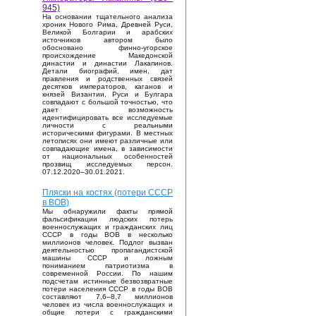
945)
На основании тщательного анализа
хроник Нового Рима, Древней Руси,
Великой Болгарии и арабских
источников автором было
обосновано финно-угорское
происхождение Македонской
династии и династии Лакапинов.
Детали биографий, имен, дат
правления и родственных связей
десятков императоров, каганов и
князей Византии, Руси и Булгара
совпадают с большой точностью, что
дает возможность
идентифицировать все исследуемые
личности с реальными
историческими фигурами. В местных
летописях они имеют различные или
совпадающие имена, в зависимости
от национальных особенностей
прозвищ исследуемых персон.
07.12.2020–30.01.2021.
Пляски на костях (потери СССР
в ВОВ)
Мы обнаружили факты прямой
фальсификации людских потерь
военнослужащих и гражданских лиц
СССР в годы ВОВ в несколько
миллионов человек. Подлог вызван
деятельностью пропагандистской
машины СССР и ложным
пониманием патриотизма в
современной России. По нашим
подсчетам истинные безвозвратные
потери населения СССР в годы ВОВ
составляют 7,6–8,7 миллионов
человек из числа военнослужащих и
общие потери с гражданскими