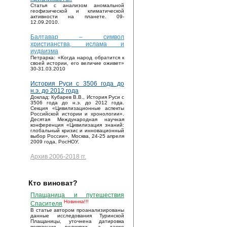
Статья с анализом аномальной
геофизической и климатической
активности на планете. 09-
12.09.2010.
Балтавар – символ
христианства, ислама и
иудаизма
Петрарка: «Когда народ обратится к
своей истории, его величие оживет»
30-31.03.2010
История Руси с 3506 года до
н.э. до 2012 года
Доклад: Кубарев В.В., История Руси с
3506 года до н.э. до 2012 года.
Секция «Цивилизационные аспекты
Российской истории и хронологии».
Десятая Международная научная
конференция «Цивилизация знаний:
глобальный кризис и инновационный
выбор России», Москва, 24-25 апреля
2009 года, РосНОУ.
Архив 2006-2018 гг.
Кто виноват?
Плащаница и путешествия
Новинка!!!
Спасителя
В статье автором проанализированы
данные исследования Туринской
Плащаницы, уточнена датировка
появления реликвии, а также