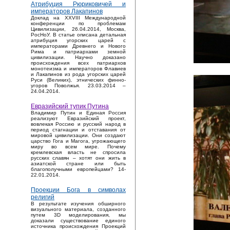
Атрибуция Рюриковичей и
императоров Лакапинов
Доклад на XXVIII Международной
конференции по проблемам
Цивилизации, 26.04.2014, Москва,
РосНоУ. В статье описана детальная
атрибуция угорских царей с
императорами Древнего и Нового
Рима и патриархами земной
цивилизации. Научно доказано
происхождения всех патриархов
монотеизма и императоров Флавиев
и Лакапинов из рода угорских царей
Руси (Великих), этнических финно-
угоров Поволжья. 23.03.2014 –
24.04.2014.
Евразийский тупик Путина
Владимир Путин и Единая Россия
реализуют Евразийский проект,
вовлекая Россию и русский народ в
период стагнации и отставания от
мировой цивилизации. Они создают
царство Гога и Магога, угрожающего
миру во всем мире. Почему
кремлевская власть не спросила
русских славян – хотят они жить в
азиатской стране или быть
благополучными европейцами? 14-
22.01.2014.
Проекции Бога в символах
религий
В результате изучения обширного
визуального материала, созданного
путем 3D моделирования, мы
доказали существование единого
источника происхождения Проекций