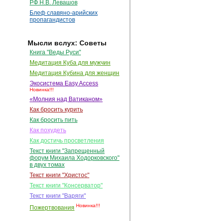
РФ Н.В. Левашов
Блеф славяно-арийских
пропагандистов
Мысли вслух: Советы
Книга "Веды Руси"
Медитация Куба для мужчин
Медитация Кубина для женщин
Экосистема Easy Access
Новинка!!!
«Молния над Ватиканом»
Как бросить курить
Как бросить пить
Как похудеть
Как достичь просветления
Текст книги "Запрещенный
форум Михаила Ходорковского"
в двух томах
Текст книги "Христос"
Текст книги "Консерватор"
Текст книги "Варяги"
Новинка!!!
Пожертвования