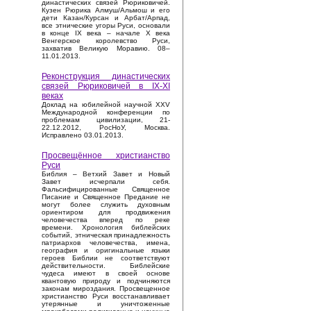
династических связей Рюриковичей.
Кузен Рюрика Алмуш/Альмош и его
дети Казан/Курсан и Арбат/Арпад,
все этнические угоры Руси, основали
в конце IX века – начале X века
Венгерское королевство Руси,
захватив Великую Моравию. 08–
11.01.2013.
Реконструкция династических
связей Рюриковичей в IX-XI
веках
Доклад на юбилейной научной XXV
Международной конференции по
проблемам цивилизации, 21-
22.12.2012, РосНоУ, Москва.
Исправлено 03.01.2013.
Просвещённое христианство
Руси
Библия – Ветхий Завет и Новый
Завет исчерпали себя.
Фальсифицированные Священное
Писание и Священное Предание не
могут более служить духовным
ориентиром для продвижения
человечества вперед по реке
времени. Хронология библейских
событий, этническая принадлежность
патриархов человечества, имена,
география и оригинальные языки
героев Библии не соответствуют
действительности. Библейские
чудеса имеют в своей основе
квантовую природу и подчиняются
законам мироздания. Просвещенное
христианство Руси восстанавливает
утерянные и уничтоженные