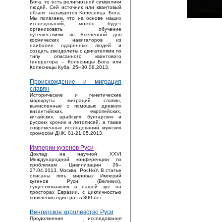
Бога, то есть религиозной символики
людей. Сей источник или квантовый
объект называется Колесница Бога.
Мы полагаем, что на основе наших
исследований, можно будет
организовать обучение
путешествиям по Вселенной для
космических навигаторов из
наиболее одаренных людей и
создать звездолеты с двигателями по
типу описанного квантового
генератора – Колесницы Бога или
Колесницы Куба. 25–30.08.2013.
Происхождение и миграция
славян
Исторические и генетические
маршруты миграций славян,
вычисленные с помощью древних
византийских, европейских,
китайских, арабских, булгарских и
русских хроник и летописей, а также
современных исследований мужских
хромосом ДНК. 01-21.05.2013.
Империи кузенов Руси
Доклад на научной XXVI
Международной конференции по
проблемам Цивилизации 26–
27.04.2013, Москва, РосНоУ. В статье
описаны пять мировых Империй
кузенов Руси (Великих),
существовавших в нашей эре на
просторах Евразии, с цикличностью
появления один раз в 300 лет.
Венгерское королевство Руси
Продолжение исследования