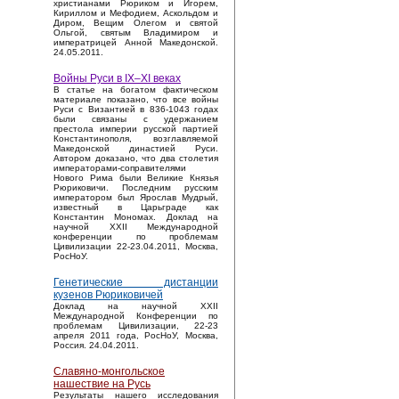
христианами Рюриком и Игорем,
Кириллом и Мефодием, Аскольдом и
Диром, Вещим Олегом и святой
Ольгой, святым Владимиром и
императрицей Анной Македонской.
24.05.2011.
Войны Руси в IX–XI веках
В статье на богатом фактическом
материале показано, что все войны
Руси с Византией в 836-1043 годах
были связаны с удержанием
престола империи русской партией
Константинополя, возглавляемой
Македонской династией Руси.
Автором доказано, что два столетия
императорами-соправителями
Нового Рима были Великие Князья
Рюриковичи. Последним русским
императором был Ярослав Мудрый,
известный в Царьграде как
Константин Мономах. Доклад на
научной XXII Международной
конференции по проблемам
Цивилизации 22-23.04.2011, Москва,
РосНоУ.
Генетические дистанции
кузенов Рюриковичей
Доклад на научной XXII
Международной Конференции по
проблемам Цивилизации, 22-23
апреля 2011 года, РосНоУ, Москва,
Россия. 24.04.2011.
Славяно-монгольское
нашествие на Русь
Результаты нашего исследования