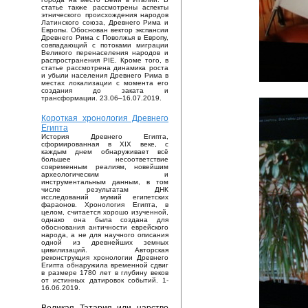
статье также рассмотрены аспекты
этнического происхождения народов
Латинского союза, Древнего Рима и
Европы. Обоснован вектор экспансии
Древнего Рима с Поволжья в Европу,
совпадающий с потоками миграции
Великого перенаселения народов и
распространения PIE. Кроме того, в
статье рассмотрена динамика роста
и убыли населения Древнего Рима в
местах локализации с момента его
создания до заката и
трансформации. 23.06–16.07.2019.
Короткая хронология Древнего
Египта
История Древнего Египта,
сформированная в XIX веке, с
каждым днем обнаруживает всё
большее несоответствие
современным реалиям, новейшим
археологическим и
инструментальным данным, в том
числе результатам ДНК
исследований мумий египетских
фараонов. Хронология Египта, в
целом, считается хорошо изученной,
однако она была создана для
обоснования античности еврейского
народа, а не для научного описания
одной из древнейших земных
цивилизаций. Авторская
реконструкция хронологии Древнего
Египта обнаружила временной сдвиг
в размере 1780 лет в глубину веков
от истинных датировок событий. 1-
16.06.2019.