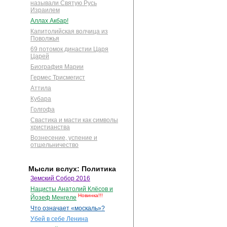
называли Святую Русь
Израилем
Аллах Акбар!
Капитолийская волчица из
Поволжья
69 потомок династии Царя
Царей
Биография Марии
Гермес Трисмегист
Аттила
Кубара
Голгофа
Свастика и масти как символы
христианства
Вознесение, успение и
отшельничество
Мысли вслух: Политика
Земский Собор 2016
Нацисты Анатолий Клёсов и
Новинка!!!
Йозеф Менгеле
Что означает «москаль»?
Убей в себе Ленина