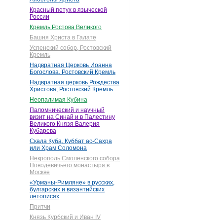
Красный петух в языческой
России
Кремль Ростова Великого
Башня Христа в Галате
Успенский собор, Ростовский
Кремль
Надвратная Церковь Иоанна
Богослова, Ростовский Кремль
Надвратная церковь Рождества
Христова, Ростовский Кремль
Неопалимая Кубина
Паломнический и научный
визит на Синай и в Палестину
Великого Князя Валерия
Кубарева
Скала Куба, Куббат ас-Сахра
или Храм Соломона
Некрополь Смоленского собора
Новодевичьего монастыря в
Москве
«Урманы-Римляне» в русских,
булгарских и византийских
летописях
Притчи
Князь Курбский и Иван IV