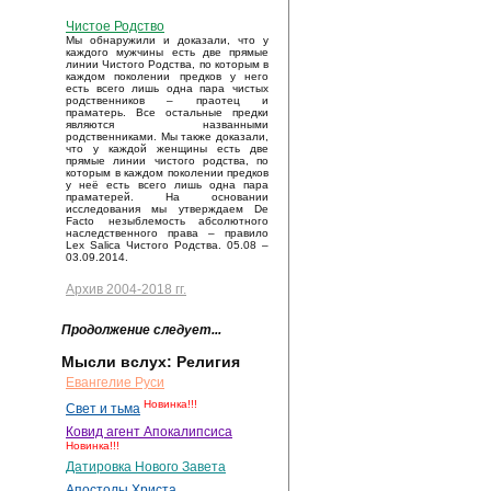
Чистое Родство
Мы обнаружили и доказали, что у
каждого мужчины есть две прямые
линии Чистого Родства, по которым в
каждом поколении предков у него
есть всего лишь одна пара чистых
родственников – праотец и
праматерь. Все остальные предки
являются названными
родственниками. Мы также доказали,
что у каждой женщины есть две
прямые линии чистого родства, по
которым в каждом поколении предков
у неё есть всего лишь одна пара
праматерей. На основании
исследования мы утверждаем De
Facto незыблемость абсолютного
наследственного права – правило
Lex Salica Чистого Родства. 05.08 –
03.09.2014.
Архив 2004-2018 гг.
Продолжение следует...
Мысли вслух: Религия
Евангелие Руси
Новинка!!!
Свет и тьма
Ковид агент Апокалипсиса
Новинка!!!
Датировка Нового Завета
Апостолы Христа