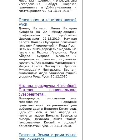
мира. Мы надеемся, что результаты
исследования найдут широкое
применение в ДНК-генеалогии и
глоттохронологии. 04-14.01.2011.
Генеалогия и генетика князей
Руси
Доклад Великого Князя Валерия
Кубарева на XXI Международной
Конференции по проблемам
Цивилизации 25.12.2010. Научная
работа Валерия Кубарева описывает
генетику Рюриковичей и Рода Руси.
Великий Князь определил модальные
гаплотипы Рюрика, Гедимина, Русь
Айдара, Кубрата, Флавиев и
теоретически описал модальные
гаплотипы Александра Македонского,
Иисуса Христа Златоуста, Пророка
Мухаммеда и Чингисхана. Все эти
знаменитые люди этнически финно-
угоры из Рода Руси. 25.12.2010.
Что мы празднуем 4 ноября?
Потерю национального
суверенитета...
Bсенародное голосование или
голосование народных
представителей неприемлемо для
выборов царя и Великого Князя, ведь
царь от Бога, а глас народа не
является гласом Божьим. Возможны
выборы Великого Князя только
голосованием Князей – родовой
аристократии Руси. 08-21.11.2010.
Разворот Земли стремительно
приближается