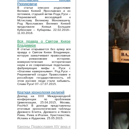
Ярославские Князья
Рюриковичи
В статье описано родословие
Великих Князей Ярославских и их
потомков, старшей ветви Рода Руси –
Рюриковичей, восходящей к
Мстиславу Великому Мономашичу.
Род Ярославских Великих Князей
продолжили Князья Большие
Кубенские – Кубаревы. 22.02.2016–
11.03.2016.
Вся правда о Святом Князе
Владимире
В статье открывается без купюр вся
правда о Святом Князе Владимире,
которую замалчивают православные
и романовские историки,
коммунистическая историческая
наука и их современные подельники,
фабрикующие мифы о Руси с
«благими намереньями». Род Руси –
Рюриковичей создал Православие и
российскую государственность, об
этом русские люди стали забывать.
Слава Руси! 07–17.07.2015.
Краткая хронология религий
Доклад на XXX Международной
конференции по проблемам
Цивилизации, 25.04.2015, Москва,
РосНоУ. В докладе представлены
итоговые хронологические таблицы
Древнего Египта, Древнего и Нового
Рима, Рима в Италии, Христианства,
Ислама и Иудаизма. 25.05.2015.
Каноны Православия XIV века и