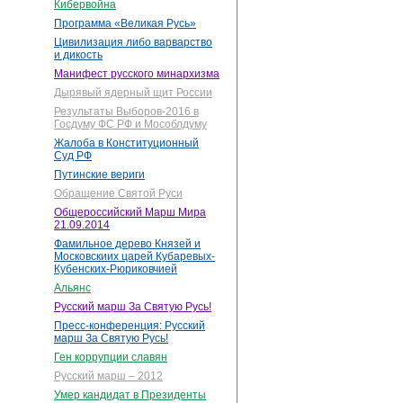
Кибервойна
Программа «Великая Русь»
Цивилизация либо варварство
и дикость
Манифест русского минархизма
Дырявый ядерный щит России
Результаты Выборов-2016 в
Госдуму ФС РФ и Мособлдуму
Жалоба в Конституционный
Суд РФ
Путинские вериги
Обращение Святой Руси
Общероссийский Марш Мира
21.09.2014
Фамильное дерево Князей и
Московскиих царей Кубаревых-
Кубенских-Рюриковчией
Альянс
Русский марш За Святую Русь!
Пресс-конференция: Русский
марш За Святую Русь!
Ген коррупции славян
Русский марш – 2012
Умер кандидат в Президенты