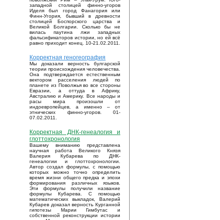
западной столицей финно-угоров
Иделя был город Фанагория или
Финн-Угория, бывший в древности
столицей Боспорского царства и
Великой Болгарии. Сколько бы не
вилась паутина лжи западных
фальсификаторов истории, но ей всё
равно приходит конец. 10-21.02.2011.
Корректная геногеография
Мы доказали верность булгарской
теории происхождения человечества.
Она подтверждается естественным
вектором расселения людей по
планете из Поволжья во все стороны
Евразии, а оттуда в Африку,
Австралию и Америку. Все народы и
расы мира произошли от
индоевропейцев, а именно – от
этнических финно-угоров. 01-
07.02.2011.
Корректная ДНК-генеалогия и
глоттохронология
Вашему вниманию представлена
научная работа Великого Князя
Валерия Кубарева по ДНК-
генеалогии и глоттохронологии.
Автор создал формулы, с помощью
которых можно точно определить
время жизни общего предка и эпохи
формирования различных языков.
Эти формулы получили название
формулы Кубарева. С помощью
математических выкладок, Валерий
Кубарев доказал верность Курганной
гипотезы Марии Гимбутас и
собственной реконструкции истории