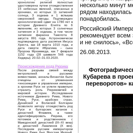
хронологии религий полностью
несколько минут м
удостоверена путем отождествления
15 небесных явлений, описанных в
рядом находилась 
хрониках, из которых 11 затмений
солнца, 3 зодиака и 1 вспышка
понадобилась.
сверхновой звезды. Подтвержден
хронологический сдвиг на 1780 лет в
истории Древнего Египта по 6
Российский Импер
явлениям, из которых 3 солнечных
затмения и 3 зодиака, в том числе
рекомендует всем
затмение фараона Такелота 8
августа 891 года. Астрономически
и не снилось», «В
подтверждена дата распятия Иисуса
Христа, как 18 марта 1010 года, и
дата смерти Ибрагима – сына
26.08.2013.
Пророка Мухаммеда, как 7 февраля
1152 года (28 шавваля 546 года
Хиджры). 20.02–31.03.2020.
Происхождение рода Рюрика
Фотографическ
После разрыва связей между
метрополией и русскими
Кубарева в прое
княжествами, анналы Византии были
очищены от упоминания
переворотов» к
«иноземцев» в управлении империи,
а хроники Руси не успели правильно
отразить роль Рюриковичей в
мировой истории. Исследование
источников Древнего Рима, Нового
Рима, Руси, арабских стран,
Дунайской и Волжской Болгарии
позволило автору отождествить род
Руси и булгарских каганов с
династией Флавиев, а также
идентифицировать Рюрика, его
потомков и родственников с
Македонской династией (IX–XI века)
и династией Лакапинов (X век).
Последним русским императором
Нового Рима был Ярослав Мудрый,