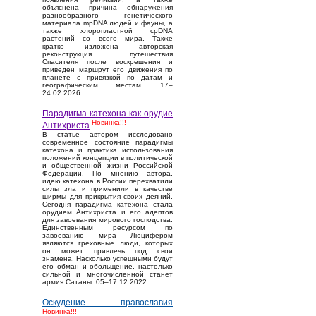
объяснена причина обнаружения
разнообразного генетического
материала mpDNA людей и фауны, а
также хлоропластной cpDNA
растений со всего мира. Также
кратко изложена авторская
реконструкция путешествия
Спасителя после воскрешения и
приведен маршрут его движения по
планете с привязкой по датам и
географическим местам. 17–
24.02.2026.
Парадигма катехона как орудие
Новинка!!!
Антихриста
В статье автором исследовано
современное состояние парадигмы
катехона и практика использования
положений концепции в политической
и общественной жизни Российской
Федерации. По мнению автора,
идею катехона в России перехватили
силы зла и применили в качестве
ширмы для прикрытия своих деяний.
Сегодня парадигма катехона стала
орудием Антихриста и его адептов
для завоевания мирового господства.
Единственным ресурсом по
завоеванию мира Люцифером
являются греховные люди, которых
он может привлечь под свои
знамена. Насколько успешными будут
его обман и обольщение, настолько
сильной и многочисленной станет
армия Сатаны. 05–17.12.2022.
Оскудение православия
Новинка!!!