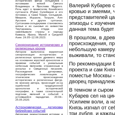
исторических фигур сельджуков с
потомками князей Святого
Валерий Кубарев с
Владимира и Ярослава Мудрого.
Речь идет о правителях Конийского
кровью и змеями, 
султаната (Рума) Сулеймане и его
потомках, а также Токаке, Сельджуке,
представителей ца
Микаиле, Исраиле, Тогруле, Алп-
Арслане и других султанах.
эпизоды с изучени
Султанами-сельджуками становились
князья и их сыновья из княжества
данная тема будет
Тмутаракань, откуда они
завоёвывали страны и народы
Кавказа, Ирана, Малой и Средней
В прошлом, в древ
Азии. 24.05–12.06.2023.
происхождения, пр
Синхронизация исторических и
небольшую камеру
религиозных хроник
Автором выполнена корректная
выживали, то ста
синхронизация исторических и
религиозных хроник древнего мира
на основании короткой хронологии и
По рекомендации В
привязки событий к уникальным
небесным явлениям, отраженным в
проекта и сам Кня
анналах и Священных писаниях.
Расхождения в датировках,
поместье Москвы 
географических локализациях и
этническом происхождении
дворец принадлежа
исторических и религиозных фигур,
по мнению автора, происходят из-за
ошибочной традиционной
В темном и сыром 
хронологии и исторической
географии, а также сознательной
подгонки явлений и событий к
Кубарев сел на ци
устоявшейся парадигме. 20.04–
25.05.2020.
Усилием воли, а н
Князь изгнал от с
Астрономическая датировка
библейских событий
три дубля, и кажд
Авторская реконструкция истории и