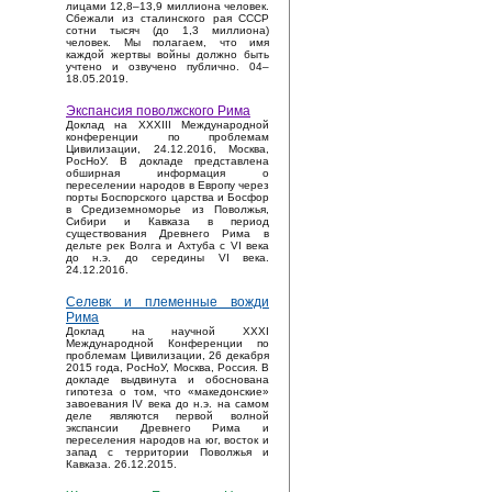
лицами 12,8–13,9 миллиона человек.
Сбежали из сталинского рая СССР
сотни тысяч (до 1,3 миллиона)
человек. Мы полагаем, что имя
каждой жертвы войны должно быть
учтено и озвучено публично. 04–
18.05.2019.
Экспансия поволжского Рима
Доклад на XXXIII Международной
конференции по проблемам
Цивилизации, 24.12.2016, Москва,
РосНоУ. В докладе представлена
обширная информация о
переселении народов в Европу через
порты Боспорского царства и Босфор
в Средиземноморье из Поволжья,
Сибири и Кавказа в период
существования Древнего Рима в
дельте рек Волга и Ахтуба с VI века
до н.э. до середины VI века.
24.12.2016.
Селевк и племенные вожди
Рима
Доклад на научной XXXI
Международной Конференции по
проблемам Цивилизации, 26 декабря
2015 года, РосНоУ, Москва, Россия. В
докладе выдвинута и обоснована
гипотеза о том, что «македонские»
завоевания IV века до н.э. на самом
деле являются первой волной
экспансии Древнего Рима и
переселения народов на юг, восток и
запад с территории Поволжья и
Кавказа. 26.12.2015.