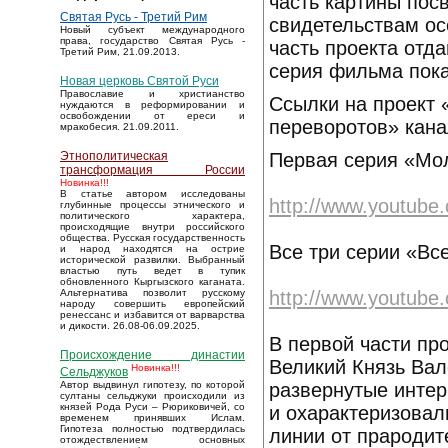
часть картины пос
Святая Русь - Третий Рим
свидетельствам ос
Новый субъект международного
права, государство Святая Русь -
часть проекта отд
Третий Рим, 21.09.2013.
серия фильма пок
Новая церковь Святой Руси
Православие и христианство
Ссылки на проект 
нуждаются в реформировании и
освобождении от ереси и
переворотов» кана
мракобесия. 21.09.2011.
Первая серия «Мо
Этнополитическая
трансформация России
Новинка!!!
В статье автором исследованы
http://www.youtub
глубинные процессы этнического и
политического характера,
происходящие внутри российского
общества. Русская государственность
Все три серии «Вс
и народ находятся на острие
исторической развилки. Выбранный
властью путь ведет в тупик
обновленного Кыргызского каганата.
http://www.youtub
Альтернатива позволит русскому
народу совершить европейский
ренессанс и избавится от варварства
и дикости. 26.08-06.09.2025.
В первой части пр
Происхождение династии
Великий Князь Вал
Новинка!!!
Сельджуков
развернутые интер
Автор выдвинул гипотезу, по которой
султаны сельджуки происходили из
князей Рода Руси – Рюриковичей, со
и охарактеризовал
временем принявших Ислам.
Гипотеза полностью подтвердилась
линии от прародит
отождествлением основных