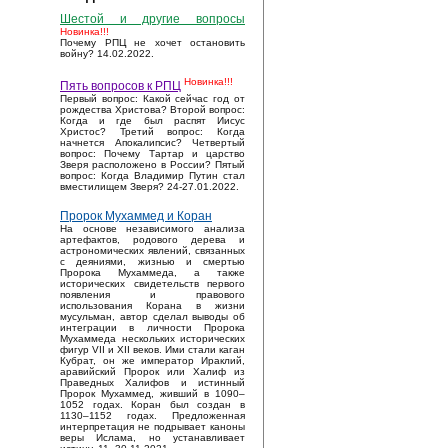
Шестой и другие вопросы
Новинка!!!
Почему РПЦ не хочет остановить
войну? 14.02.2022.
Новинка!!!
Пять вопросов к РПЦ
Первый вопрос: Какой сейчас год от
рождества Христова? Второй вопрос:
Когда и где был распят Иисус
Христос? Третий вопрос: Когда
начнется Апокалипсис? Четвертый
вопрос: Почему Тартар и царство
Зверя расположено в России? Пятый
вопрос: Когда Владимир Путин стал
вместилищем Зверя? 24-27.01.2022.
Пророк Мухаммед и Коран
На основе независимого анализа
артефактов, родового дерева и
астрономических явлений, связанных
с деяниями, жизнью и смертью
Пророка Мухаммеда, а также
исторических свидетельств первого
появления и правового
использования Корана в жизни
мусульман, автор сделал выводы об
интеграции в личности Пророка
Мухаммеда нескольких исторических
фигур VII и XII веков. Ими стали каган
Кубрат, он же император Ираклий,
аравийский Пророк или Халиф из
Праведных Халифов и истинный
Пророк Мухаммед, живший в 1090–
1052 годах. Коран был создан в
1130–1152 годах. Предложенная
интерпретация не подрывает каноны
веры Ислама, но устанавливает