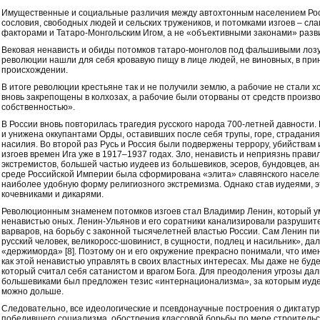
Имущественные и социальные различия между автохтонным населением Росс
сословия, свободных людей и сельских тружеников, и потомками изгоев – с
факторами и Татаро-Монгольским Игом, а не «объективными законами» разв
Вековая ненависть и обиды потомков татаро-монголов под фальшивыми лоз
революции нашли для себя кровавую пищу в лице людей, не виновных, в при
происхождении.
В итоге революции крестьяне так и не получили землю, а рабочие не стали 
вновь закрепощены в колхозах, а рабочие были оторваны от средств произв
собственностью».
В России вновь повторилась трагедия русского народа 700-летней давности.
и унижена оккупантами Орды, оставивших после себя трупы, горе, страдани
насилия. Во второй раз Русь и Россия были подвержены террору, убийствам
изгоев времен Ига уже в 1917–1937 годах. Зло, ненависть и неприязнь прави
экстремистов, большей частью иудеев из большевиков, эсеров, бундовцев, ан
среде Российской Империи была сформирована «элита» славянского населе
наиболее удобную форму религиозного экстремизма. Однако став иудеями, э
кочевниками и дикарями.
Революционным знаменем потомков изгоев стал Владимир Ленин, который у
ненавистью оных. Ленин-Ульянов и его соратники канализировали разрушит
варваров, на борьбу с законной тысячелетней властью России. Сам Ленин пи
русский человек, великоросс-шовинист, в сущности, подлец и насильник», да
«держиморда» [8]. Поэтому он и его окружение прекрасно понимали, что име
как этой ненавистью управлять в своих властных интересах. Мы даже не буд
который считал себя сатанистом и врагом Бога. Для преодоления угрозы да
большевиками был предложен тезис «интернационализма», за которым иуде
можно дольше.
Следовательно, все идеологические и псевдонаучные построения о диктату
победившего социализма, обострения классовой борьбы по мере строительс