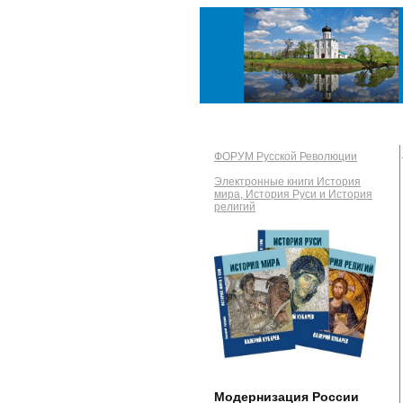
ФОРУМ Русской Революции
Электронные книги История
мира, История Руси и История
религий
Модернизация России