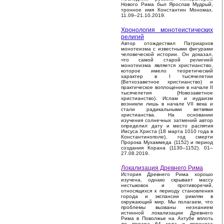
Нового Рима был Ярослав Мудрый,
тронное имя Константин Мономах.
11.09–21.10.2019.
Хронология монотеистических
религий
Автор отождествил Патриархов
монотеизма с известными фигурами
человеческой истории. Он доказал,
что самой старой религией
монотеизма является христианство,
которое имело теоретический
характер в I тысячелетии
(Ветхозаветное христианство) и
практическое воплощение в начале II
тысячелетия (Новозаветное
христианство). Ислам и иудаизм
возникли лишь в начале VII века и
стали радикальными ветвями
христианства. На основании
изучения солнечных затмений автор
определил дату и место распятия
Иисуса Христа (18 марта 1010 года в
Константинополе), год смерти
Пророка Мухаммеда (1152) и период
создания Корана (1130–1152). 01–
27.08.2019.
Локализация Древнего Рима
История Древнего Рима хорошо
изучена, однако скрывает массу
нестыковок и противоречий,
относящихся к периоду становления
города и экспансии римлян в
окружающий мир. Мы полагаем, что
проблемы вызваны незнанием
истинной локализации Древнего
Рима в Поволжье на Ахтубе вплоть
до пожара 64 года и переноса