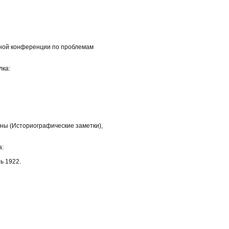
одной конференции по проблемам
лка:
йны (Историографические заметки),
а:
ь 1922.