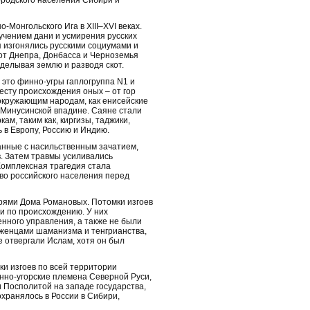
ородского населения Сибири и
-Монгольского Ига в XIII–XVI веках.
учением дани и усмирения русских
я изгонялись русскими социумами и
т Днепра, Донбасса и Черноземья
зделывая землю и разводя скот.
 это финно-угры гаплогруппа N1 и
есту происхождения оных – от гор
окружающим народам, как енисейские
 в Минусинской впадине. Саяне стали
м, таким как, киргизы, таджики,
 в Европу, Россию и Индию.
анные с насильственным зачатием,
. Затем травмы усиливались
Комплексная трагедия стала
во российского населения перед
арями Дома Романовых. Потомки изгоев
ми по происхождению. У них
енного управления, а также не были
ерженцами шаманизма и тенгрианства,
е отвергали Ислам, хотя он был
и изгоев по всей территории
нно-угорские племена Северной Руси,
 Посполитой на западе государства,
хранялось в России в Сибири,