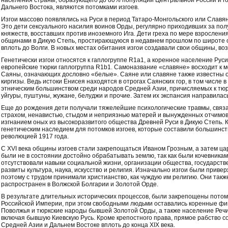
населения страны, образующего до 80% популяции Центральной России и г
Дальнего Востока, являются потомками изгоев.
Изгои массово появлялись на Руси в период Татаро-Монгольского или Славяно
Это дети сексуального насилия воинов Орды, регулярно приходивших за пол
княжеств, восставших против иноземного Ига. Дети греха по мере взрослени
общинами в Дикую Степь, простирающуюся в недавнем прошлом по широте о
вплоть до Волги. В новых местах обитания изгои создавали свои общины, во
Генетически изгои относятся к гаплогруппе R1a1, а коренное население Руси
европейские тюрки гаплогруппа R1b1. Самоназвание «славяне» восходит к м
Саяны, означающих дословно «белые». Саяне или славяне также известны 
киргизы. Ведь истоки Енисея находятся в отрогах Саянских гор, в том числе
этническим большинством среди народов Средней Азии, причисляемых к тюрка
уйгуры, пуштуны, жужане, белуджи и прочие. Затем их экспансия направилась
Еще до рождения дети получали тяжелейшие психологические травмы, связ
страхом, ненавистью, стыдом и неприязнью матерей и вынужденных отчимов
изгнанием оных из высокоразвитого общества Древней Руси в Дикую Степь. 
генетическим наследием для потомков изгоев, которые составили большинст
революцией 1917 года.
С XVI века общины изгоев стали закрепощаться Иваном Грозным, а затем ц
были не в состоянии достойно обрабатывать землю, так как были кочевника
отсутствовали навыки социальной жизни, организации общества, государств
развиты культура, наука, искусство и религия. Изначально изгои были прив
поэтому с трудом принимали христианство, как чуждую им религию. Они такж
распространен в Волжской Болгарии и Золотой Орде.
В результате длительных исторических процессов, были закрепощены потомк
Российской Империи, при этом свободными людьми оставались коренные фи
Поволжья и тюркские народы бывшей Золотой Орды, а также население Речи
включая бывшую Киевскую Русь. Кроме крепостного права, прямое рабство со
Средней Азии и Дальнем Востоке вплоть до конца XIX века.