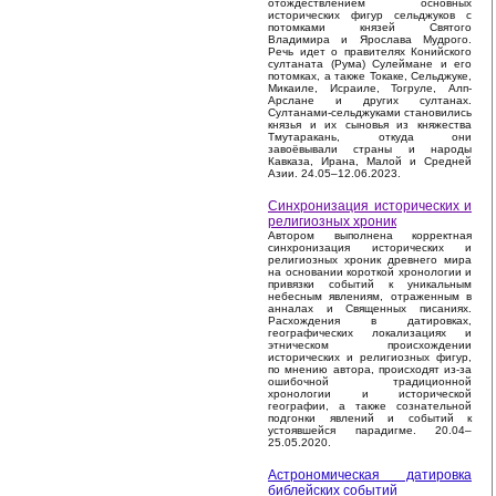
отождествлением основных
исторических фигур сельджуков с
потомками князей Святого
Владимира и Ярослава Мудрого.
Речь идет о правителях Конийского
султаната (Рума) Сулеймане и его
потомках, а также Токаке, Сельджуке,
Микаиле, Исраиле, Тогруле, Алп-
Арслане и других султанах.
Султанами-сельджуками становились
князья и их сыновья из княжества
Тмутаракань, откуда они
завоёвывали страны и народы
Кавказа, Ирана, Малой и Средней
Азии. 24.05–12.06.2023.
Синхронизация исторических и
религиозных хроник
Автором выполнена корректная
синхронизация исторических и
религиозных хроник древнего мира
на основании короткой хронологии и
привязки событий к уникальным
небесным явлениям, отраженным в
анналах и Священных писаниях.
Расхождения в датировках,
географических локализациях и
этническом происхождении
исторических и религиозных фигур,
по мнению автора, происходят из-за
ошибочной традиционной
хронологии и исторической
географии, а также сознательной
подгонки явлений и событий к
устоявшейся парадигме. 20.04–
25.05.2020.
Астрономическая датировка
библейских событий