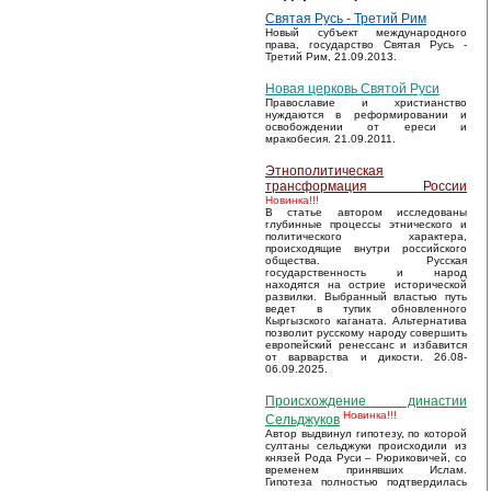
Святая Русь - Третий Рим
Новый субъект международного
права, государство Святая Русь -
Третий Рим, 21.09.2013.
Новая церковь Святой Руси
Православие и христианство
нуждаются в реформировании и
освобождении от ереси и
мракобесия. 21.09.2011.
Этнополитическая
трансформация России
Новинка!!!
В статье автором исследованы
глубинные процессы этнического и
политического характера,
происходящие внутри российского
общества. Русская
государственность и народ
находятся на острие исторической
развилки. Выбранный властью путь
ведет в тупик обновленного
Кыргызского каганата. Альтернатива
позволит русскому народу совершить
европейский ренессанс и избавится
от варварства и дикости. 26.08-
06.09.2025.
Происхождение династии
Новинка!!!
Сельджуков
Автор выдвинул гипотезу, по которой
султаны сельджуки происходили из
князей Рода Руси – Рюриковичей, со
временем принявших Ислам.
Гипотеза полностью подтвердилась