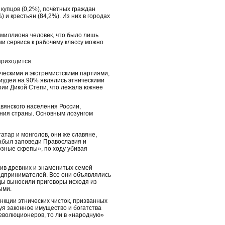
 купцов (0,2%), почётных граждан
) и крестьян (84,2%). Из них в городах
 миллиона человек, что было лишь
ми сервиса к рабочему классу можно
приходится.
ческими и экстремистскими партиями,
 иудеи на 90% являлись этническими
ории Дикой Степи, что лежала южнее
вянского населения России,
ения страны. Основным лозунгом
атар и монголов, они же славяне,
абыл заповеди Православия и
зные скрепы», по ходу убивая
ив древних и знаменитых семей
редпринимателей. Все они объявлялись
ы выносили приговоры исходя из
ыми.
кции этнических чисток, призванных
уя законное имущество и богатства
революционеров, то ли в «народную»