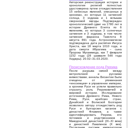
Авторская реконструкция истории и
хронологии религий полностью
удостоверена путем отождествления
15 небесных явлений, описанных в
хрониках, из которых 11 затмений
солнца, 3 зодиака и 1 вспышка
сверхновой звезды. Подтвержден
хронологический сдвиг на 1780 лет в
истории Древнего Египта по 6
явлениям, из которых 3 солнечных
затмения и 3 зодиака, в том числе
затмение фараона Такелота 8
августа 891 года. Астрономически
подтверждена дата распятия Иисуса
Христа, как 18 марта 1010 года, и
дата смерти Ибрагима – сына
Пророка Мухаммеда, как 7 февраля
1152 года (28 шавваля 546 года
Хиджры). 20.02–31.03.2020.
Происхождение рода Рюрика
После разрыва связей между
метрополией и русскими
княжествами, анналы Византии были
очищены от упоминания
«иноземцев» в управлении империи,
а хроники Руси не успели правильно
отразить роль Рюриковичей в
мировой истории. Исследование
источников Древнего Рима, Нового
Рима, Руси, арабских стран,
Дунайской и Волжской Болгарии
позволило автору отождествить род
Руси и булгарских каганов с
династией Флавиев, а также
идентифицировать Рюрика, его
потомков и родственников с
Македонской династией (IX–XI века)
и династией Лакапинов (X век).
Последним русским императором