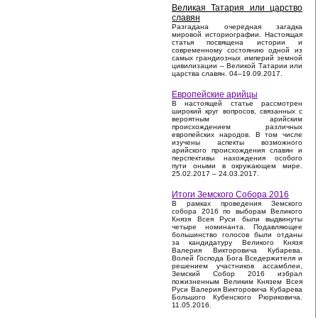
Великая Татария или царство
славян
Разгадана очередная загадка
мировой историографии. Настоящая
статья посвящена истории и
современному состоянию одной из
самых грандиозных империй земной
цивилизации – Великой Татарии или
царства славян. 04–19.09.2017.
Европейские арийцы
В настоящей статье рассмотрен
широкий круг вопросов, связанных с
вероятным арийским
происхождением различных
европейских народов. В том числе
изучены аспекты возможного
арийского происхождения славян и
перспективы нахождения особого
пути оными в окружающем мире.
25.02.2017 – 24.03.2017.
Итоги Земского Собора 2016
В рамках проведения Земского
собора 2016 по выборам Великого
Князя Всея Руси были выдвинуты
четыре номинанта. Подавляющее
большинство голосов были отданы
за кандидатуру Великого Князя
Валерия Викторовича Кубарева.
Волей Господа Бога Вседержителя и
решением участников ассамблеи,
Земский Собор 2016 избрал
пожизненным Великим Князем Всея
Руси Валерия Викторовича Кубарева
Большого Кубенского Рюриковича.
11.05.2016.