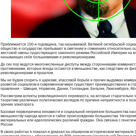
Приближается 100-я годовщина, так называемой, Великой октябрьской соци
общество и государство пребывают в смятении и сомнениях относительно оц
жестокой смены существующего законного режима Российской Империи на вл
называющих себя большевиками и революционерами.
До сих пор ведутся многочисленные диспуты между сторонниками коммунисти
противниками, которые всегда остаются в меньшинстве, как следствие их фи
революционерами в прошлом.
Мы не будем спорить о царизме, классовой борьбе и прочих выдумках комму
развитой социализм в современном мире существует преимущественно в ст
правления – Швеции, Норвегии, Дании, Голландии, Бельгии, Люксембурге, М
Рассмотрим аспекты революционного переворота, на которые старательно з
теоретики различных политических взглядов по причине неприятности и поз
зрения электората.
Базовая первопричина ненависти и социальной неприязни большинства нас
меньшинству народа кроется в тайне происхождении большинства. Нетерпим
материальных или идеологических различий граждан. Она связана с генетич
России.
В своих работах я показал и доказал на обширном историческом материале [