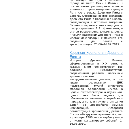
города на место Вейи в Италии. В
статье также рассмотрены аспекты
этнического происхождения народов
Латинского союза, Древнего Рима и
Европы. Обоснован вектор экспансии
Древнего Рима с Поволжья в Европу,
совпадающий с потоками миграции
Великого перенаселения народов и
распространения PIE. Кроме того, в
статье рассмотрена динамика роста
и убыли населения Древнего Рима в
местах локализации с момента его
создания до заката и
трансформации. 23.06–16.07.2019.
Короткая хронология Древнего
Египта
История Древнего Египта,
сформированная в XIX веке, с
каждым днем обнаруживает всё
большее несоответствие
современным реалиям, новейшим
археологическим и
инструментальным данным, в том
числе результатам ДНК
исследований мумий египетских
фараонов. Хронология Египта, в
целом, считается хорошо изученной,
однако она была создана для
обоснования античности еврейского
народа, а не для научного описания
одной из древнейших земных
цивилизаций. Авторская
реконструкция хронологии Древнего
Египта обнаружила временной сдвиг
в размере 1780 лет в глубину веков
от истинных датировок событий. 1-
16.06.2019.