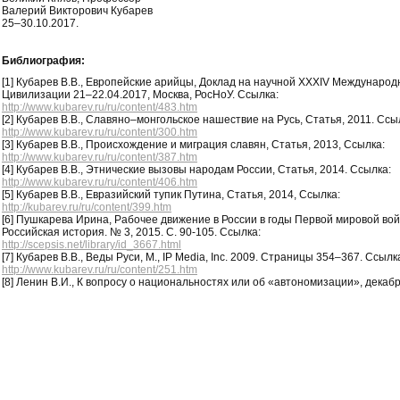
Валерий Викторович Кубарев
25–30.10.2017.
Библиография:
[1] Кубарев В.В., Европейские арийцы, Доклад на научной XXXIV Междунар
Цивилизации 21–22.04.2017, Москва, РосНоУ. Ссылка:
http://www.kubarev.ru/ru/content/483.htm
[2] Кубарев В.В., Славяно–монгольское нашествие на Русь, Статья, 2011. Ссы
http://www.kubarev.ru/ru/content/300.htm
[3] Кубарев В.В., Происхождение и миграция славян, Статья, 2013, Ссылка:
http://www.kubarev.ru/ru/content/387.htm
[4] Кубарев В.В., Этнические вызовы народам России, Статья, 2014. Ссылка:
http://www.kubarev.ru/ru/content/406.htm
[5] Кубарев В.В., Евразийский тупик Путина, Статья, 2014, Ссылка:
http://kubarev.ru/ru/content/399.htm
[6] Пушкарева Ирина, Рабочее движение в России в годы Первой мировой во
Российская история. № 3, 2015. С. 90-105. Ссылка:
http://scepsis.net/library/id_3667.html
[7] Кубарев В.В., Веды Руси, М., IP Media, Inc. 2009. Страницы 354–367. Ссылк
http://www.kubarev.ru/ru/content/251.htm
[8] Ленин В.И., К вопросу о национальностях или об «автономизации», декабр