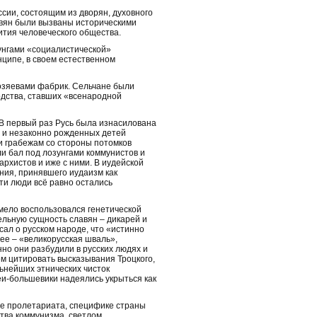
ии, состоящим из дворян, духовного
лавян были вызваны историческими
ития человеческого общества.
унгами «социалистической»
нципе, в своем естественном
хозяевами фабрик. Сельчане были
одства, ставших «всенародной
 В первый раз Русь была изнасилована
я и незаконно рожденных детей
 и грабежам со стороны потомков
ли бал под лозунгами коммунистов и
архистов и иже с ними. В иудейской
ния, принявшего иудаизм как
ти люди всё равно остались
мело воспользовался генетической
ельную сущность славян – дикарей и
сал о русском народе, что «истинно
лее – «великорусская шваль»,
нно они разбудили в русских людях и
ем цитировать высказывания Троцкого,
льнейших этнических чисток
и-большевики надеялись укрыться как
ре пролетариата, специфике страны
тва коммунизма, светлом