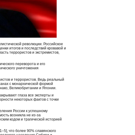
алистической революции. Российское
енки итогов и последствий кровавой и
асть террористов и экстремистов,
ческого переворота и его
зического уничтожения
нистов и террористов. Ведь реальный
ранах с монархической формой
онако, Великобритании и Японии.
акрывают глаза все эксперты и
орности некоторых фактов с точки
еления России к успешному
ость возникла не из-за
еским кодом и трагической историей
1–5], что более 90% славянского