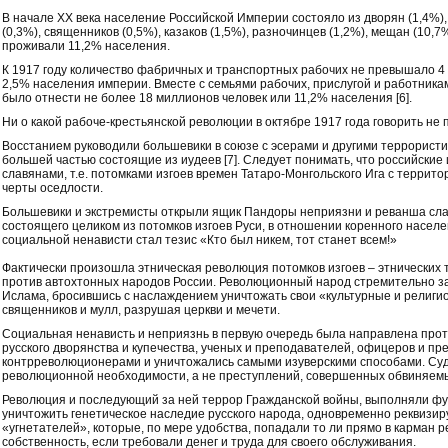
В начале XX века население Российской Империи состояло из дворян (1,4%),
(0,3%), священников (0,5%), казаков (1,5%), разночинцев (1,2%), мещан (10,7%
проживали 11,2% населения.
К 1917 году количество фабричных и транспортных рабочих не превышало 4
2,5% населения империи. Вместе с семьями рабочих, прислугой и работника
было отнести не более 18 миллионов человек или 11,2% населения [6].
Ни о какой рабоче-крестьянской революции в октябре 1917 года говорить не 
Восстанием руководили большевики в союзе с эсерами и другими террористи
большей частью состоящие из иудеев [7]. Следует понимать, что российские
славянами, т.е. потомками изгоев времен Татаро-Монгольского Ига с террит
черты оседлости.
Большевики и экстремисты открыли ящик Пандоры неприязни и реванша сла
состоящего целиком из потомков изгоев Руси, в отношении коренного насел
социальной ненависти стал тезис «Кто был никем, тот станет всем!»
Фактически произошла этническая революция потомков изгоев – этнических т
против автохтонных народов России. Революционный народ стремительно з
Ислама, бросившись с наслаждением уничтожать свои «культурные и религио
священников и мулл, разрушая церкви и мечети.
Социальная ненависть и неприязнь в первую очередь была направлена прот
русского дворянства и купечества, ученых и преподавателей, офицеров и п
контрреволюционерами и уничтожались самыми изуверскими способами. Суд
революционной необходимости, а не преступлений, совершенных обвиняем
Революция и последующий за ней террор Гражданской войны, выполняли фун
уничтожить генетическое наследие русского народа, одновременно реквизир
«угнетателей», которые, по мере удобства, попадали то ли прямо в карман 
собственность, если требовали денег и труда для своего обслуживания.