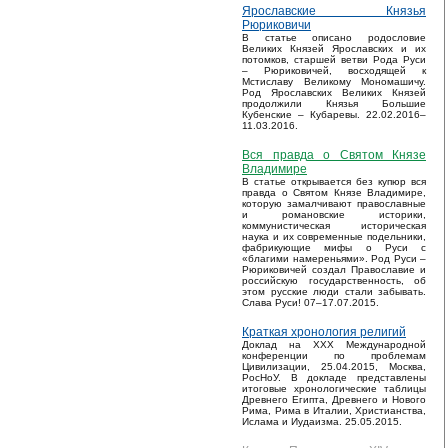
Ярославские Князья
Рюриковичи
В статье описано родословие
Великих Князей Ярославских и их
потомков, старшей ветви Рода Руси
– Рюриковичей, восходящей к
Мстиславу Великому Мономашичу.
Род Ярославских Великих Князей
продолжили Князья Большие
Кубенские – Кубаревы. 22.02.2016–
11.03.2016.
Вся правда о Святом Князе
Владимире
В статье открывается без купюр вся
правда о Святом Князе Владимире,
которую замалчивают православные
и романовские историки,
коммунистическая историческая
наука и их современные подельники,
фабрикующие мифы о Руси с
«благими намереньями». Род Руси –
Рюриковичей создал Православие и
российскую государственность, об
этом русские люди стали забывать.
Слава Руси! 07–17.07.2015.
Краткая хронология религий
Доклад на XXX Международной
конференции по проблемам
Цивилизации, 25.04.2015, Москва,
РосНоУ. В докладе представлены
итоговые хронологические таблицы
Древнего Египта, Древнего и Нового
Рима, Рима в Италии, Христианства,
Ислама и Иудаизма. 25.05.2015.