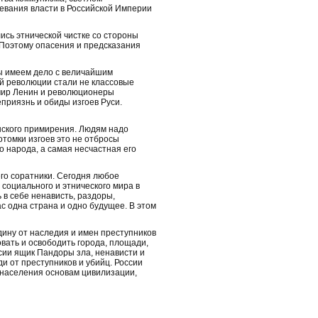
евания власти в Российской Империи
сь этнической чистке со стороны
 Поэтому опасения и предсказания
ы имеем дело с величайшим
й революции стали не классовые
имир Ленин и революционеры
приязнь и обиды изгоев Руси.
нского примирения. Людям надо
отомки изгоев это не отбросы
о народа, а самая несчастная его
го соратники. Сегодня любое
социального и этнического мира в
 в себе ненависть, раздоры,
ас одна страна и одно будущее. В этом
ину от наследия и имен преступников
вать и освободить города, площади,
сии ящик Пандоры зла, ненависти и
и от преступников и убийц. России
 населения основам цивилизации,