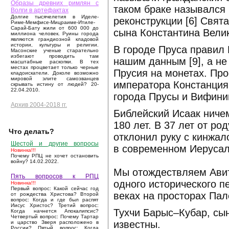
Образы древних римлян с
таком браке назывался
Волги в артефактах
Долгие тысячелетия в Иделе-
реконструкции [6] Свят
Риме-Мемфисе-Мицраиме-Итиле-
Сарай-Бату жили от 600 000 до
сына Константина Велик
миллиона человек. Руины города
являются грандиозной кладовой
истории, культуры и религии.
В городе Пруса правил 
Масонские ученые старательно
избегают проводить там
нашим данным [9], а не
масштабные раскопки. В тех
местах процветает только черные
Прусия на монетах. Пр
кладоискатели. Доколе возможно
мировой элите самозванцев
императора Констанция 
скрывать истину от людей? 20-
22.04.2010.
города Прусы и Вифинии
Архив 2004-2018 гг.
Библейский Исаак ниче
180 лет. В 37 лет от ро
Что делать?
отклонил руку с кинжа
Шестой и другие вопросы
в современном Иеруса
Новинка!!!
Почему РПЦ не хочет остановить
войну? 14.02.2022.
Мы отождествляем Авит
Пять вопросов к РПЦ
одного исторического п
Новинка!!!
Первый вопрос: Какой сейчас год
веках на просторах Пал
от рождества Христова? Второй
вопрос: Когда и где был распят
Иисус Христос? Третий вопрос:
Тухчи Барыс–Кубар, сы
Когда начнется Апокалипсис?
Четвертый вопрос: Почему Тартар
известны.
и царство Зверя расположено в
России? Пятый вопрос: Когда