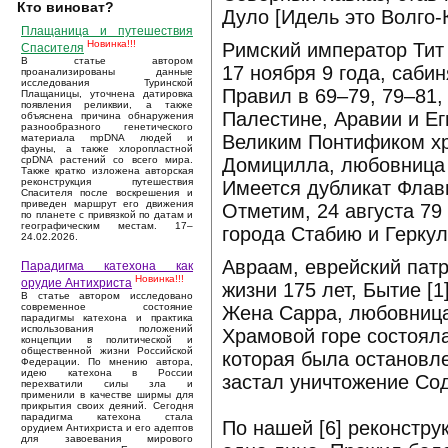
Кто виноват?
Дуло [Идель это Волго-К
Плащаница и путешествия
Новинка!!!
Римский император Тит 
Спасителя
В статье автором
17 ноября 9 года, сабин
проанализированы данные
исследования Туринской
Правил в 69–79, 79–81,
Плащаницы, уточнена датировка
появления реликвии, а также
Палестине, Аравии и Е
объяснена причина обнаружения
разнообразного генетического
Великим Понтификом хр
материала mpDNA людей и
фауны, а также хлоропластной
Домицилла, любовница 
cpDNA растений со всего мира.
Также кратко изложена авторская
реконструкция путешествия
Имеется дубликат Флави
Спасителя после воскрешения и
приведен маршрут его движения
Отметим, 24 августа 7
по планете с привязкой по датам и
географическим местам. 17–
города Стабию и Герку
24.02.2026.
Авраам, еврейский патр
Парадигма катехона как
Новинка!!!
орудие Антихриста
жизни 175 лет, Бытие [
В статье автором исследовано
современное состояние
Жена Сарра, любовница 
парадигмы катехона и практика
использования положений
Храмовой горе состояла
концепции в политической и
общественной жизни Российской
которая была остановл
Федерации. По мнению автора,
идею катехона в России
застал уничтожение Со
перехватили силы зла и
применили в качестве ширмы для
прикрытия своих деяний. Сегодня
парадигма катехона стала
По нашей [6] реконстру
орудием Антихриста и его адептов
для завоевания мирового