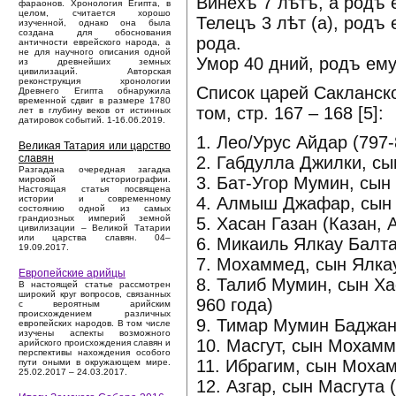
Винехъ 7 лѣтъ, а родъ 
фараонов. Хронология Египта, в
целом, считается хорошо
Телецъ 3 лѣт (а), родъ
изученной, однако она была
создана для обоснования
рода.
античности еврейского народа, а
не для научного описания одной
Умор 40 дний, родъ ему
из древнейших земных
цивилизаций. Авторская
реконструкция хронологии
Список царей Сакланско
Древнего Египта обнаружила
временной сдвиг в размере 1780
том, стр. 167 – 168 [5]:
лет в глубину веков от истинных
датировок событий. 1-16.06.2019.
1. Лео/Урус Айдар (797-
Великая Татария или царство
славян
2. Габдулла Джилки, сы
Разгадана очередная загадка
3. Бат-Угор Мумин, сын
мировой историографии.
Настоящая статья посвящена
4. Алмыш Джафар, сын 
истории и современному
состоянию одной из самых
грандиозных империй земной
5. Хасан Газан (Казан,
цивилизации – Великой Татарии
или царства славян. 04–
6. Микаиль Ялкау Балт
19.09.2017.
7. Мохаммед, сын Ялкау
Европейские арийцы
8. Талиб Мумин, сын Ха
В настоящей статье рассмотрен
широкий круг вопросов, связанных
960 года)
с вероятным арийским
происхождением различных
9. Тимар Мумин Баджан
европейских народов. В том числе
изучены аспекты возможного
10. Масгут, сын Мохамм
арийского происхождения славян и
перспективы нахождения особого
11. Ибрагим, сын Моха
пути оными в окружающем мире.
25.02.2017 – 24.03.2017.
12. Азгар, сын Масгута 