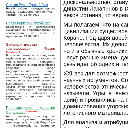
доскональностью, стан
Святая Русь - Третий Рим
династии Лакапинов в I
Новый субъект международного
права, государство Святая Русь -
веков истинна, то верн
Третий Рим, 21.09.2013.
Новая церковь Святой Руси
Мы полагаем, что на са
Православие и христианство
цивилизации существов
нуждаются в реформировании и
освобождении от ереси и
Коране. Род царя царей
мракобесия. 21.09.2011.
человечества. Их деяни
Этнополитическая
трансформация России
но и в обычные хроники
Новинка!!!
В статье автором исследованы
несут разные имена, д
глубинные процессы этнического и
политического характера,
речь идет об одних и т
происходящие внутри российского
общества. Русская
государственность и народ
XXI век дал возможнос
находятся на острие исторической
развилки. Выбранный властью
научных аргументов. Со
путь ведет в тупик обновленного
Кыргызского каганата.
человечества этнически
Альтернатива позволит русскому
народу совершить европейский
называли. Угры, в гене
ренессанс и избавится от
варварства и дикости. 26.08-
арии) и проявились на 
06.09.2025.
доминирования угорски
Происхождение династии
летописного материала
Новинка!!!
Сельджуков
Автор выдвинул гипотезу, по
которой султаны сельджуки
Для анализа и атрибуц
происходили из князей Рода Руси
– Рюриковичей, со временем