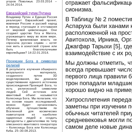
отражает фальсификаци
угоров Поволжья. 23.03.2014 –
24.04.2014.
сионизма.
Евразийский тупик Путина
Владимир Путин и Единая Россия
В Таблицу № 2 помести
реализуют Евразийский проект,
вовлекая Россию и русский народ
Аспаруха были ханами 
в период стагнации и отставания
от мировой цивилизации. Они
расположенной на прос
создают царство Гога и Магога,
угрожающего миру во всем мире.
Авитохола, Ирника, Орг
Почему кремлевская власть не
спросила русских славян – хотят
Джагфар Тарыхи [5], гд
они жить в азиатской стране или
быть благополучными
взаимодействие с их ро
европейцами? 14-22.01.2014.
Проекции Бога в символах
Мы должны отметить, чт
религий
всегда превышает число
В результате изучения обширного
визуального материала,
первого лица правили б
созданного путем 3D
моделирования, мы доказали
трон попадали младшие
существование единого источника
происхождения Проекций Бога, то
хорошо видно на приме
есть религиозной символики
людей. Сей источник или
квантовый объект называется
Хитросплетения переда
Колесница Бога. Мы полагаем, что
на основе наших исследований,
заметны при изучении п
можно будет организовать
обучение путешествиям по
Вселенной для космических
обычных читателей приу
навигаторов из наиболее
одаренных людей и создать
средневековья могли по
звездолеты с двигателями по типу
описанного квантового генератора
самом деле новые дина
– Колесницы Бога или Колесницы
Куба. 25–30.08.2013.