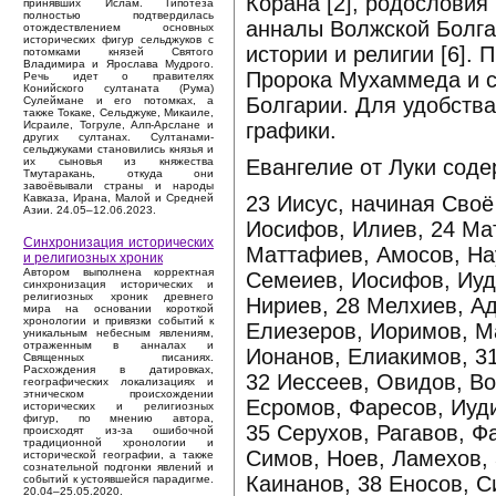
Корана [2], родословия 
принявших Ислам. Гипотеза
полностью подтвердилась
анналы Волжской Болгар
отождествлением основных
исторических фигур сельджуков с
истории и религии [6].
потомками князей Святого
Владимира и Ярослава Мудрого.
Пророка Мухаммеда и сп
Речь идет о правителях
Конийского султаната (Рума)
Болгарии. Для удобств
Сулеймане и его потомках, а
также Токаке, Сельджуке, Микаиле,
графики.
Исраиле, Тогруле, Алп-Арслане и
других султанах. Султанами-
сельджуками становились князья и
Евангелие от Луки соде
их сыновья из княжества
Тмутаракань, откуда они
завоёвывали страны и народы
23 Иисус, начиная Своё
Кавказа, Ирана, Малой и Средней
Азии. 24.05–12.06.2023.
Иосифов, Илиев, 24 Ма
Синхронизация исторических
Маттафиев, Амосов, На
и религиозных хроник
Автором выполнена корректная
Семеиев, Иосифов, Иуд
синхронизация исторических и
религиозных хроник древнего
Нириев, 28 Мелхиев, А
мира на основании короткой
хронологии и привязки событий к
Елиезеров, Иоримов, М
уникальным небесным явлениям,
отраженным в анналах и
Ионанов, Елиакимов, 3
Священных писаниях.
Расхождения в датировках,
32 Иессеев, Овидов, В
географических локализациях и
этническом происхождении
Есромов, Фаресов, Иуди
исторических и религиозных
фигур, по мнению автора,
35 Серухов, Рагавов, Ф
происходят из-за ошибочной
традиционной хронологии и
Симов, Ноев, Ламехов,
исторической географии, а также
сознательной подгонки явлений и
Каинанов, 38 Еносов, 
событий к устоявшейся парадигме.
20.04–25.05.2020.