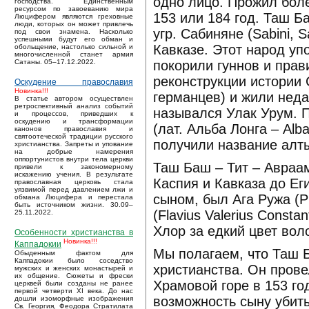
одно лицо. Прожил боле
господства. Единственным
ресурсом по завоеванию мира
153 или 184 год. Таш Б
Люцифером являются греховные
люди, которых он может привлечь
угр. Сабиняне (Sabini,
под свои знамена. Насколько
успешными будут его обман и
Кавказе. Этот народ уп
обольщение, настолько сильной и
многочисленной станет армия
покорили гуннов и прав
Сатаны. 05–17.12.2022.
реконструкции истории
Оскудение православия
Новинка!!!
германцев) и жили неда
В статье автором осуществлен
ретроспективный анализ событий
назывался Улак Урум. 
и процессов, приведших к
оскудению и трансформации
(лат. Альба Лонга – Alb
канонов православия и
святоотеческой традиции русского
получили название алт
христианства. Запреты и упование
на добрые намерения
оппортунистов внутри тела церкви
Таш Баш – Тит – Авраам
привели к закономерному
искажению учения. В результате
Каспия и Кавказа до Е
православная церковь стала
уязвимой перед давлением лжи и
сыном, был Ага Ружа (Р
обмана Люцифера и перестала
быть источником жизни. 30.09–
(Flavius Valerius Const
25.11.2022.
Хлор за едкий цвет вол
Особенности христианства в
Новинка!!!
Каппадокии
Мы полагаем, что Таш 
Обыденным фактом для
Каппадокии было соседство
христианства. Он прове
мужских и женских монастырей и
их общение. Сюжеты и фрески
Храмовой горе в 153 год
церквей были созданы не ранее
первой четверти XI века. До нас
возможность сыну убить
дошли изоморфные изображения
Св. Георгия, Феодора Стратилата