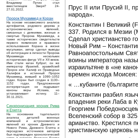
Владимир Путин стал
Прус II или Прусий II, 
вместилищем Зверя? 24-
27.01.2022.
народа».
Пророк Мухаммед и Коран
На основе независимого анализа
Константин I Великий (Fl
артефактов, родового дерева и
астрономических явлений,
337. Родился в Мезии (
связанных с деяниями, жизнью и
смертью Пророка Мухаммеда, а
Сделал христианство го
также исторических свидетельств
первого появления и правового
Новый Рим – Константи
использования Корана в жизни
мусульман, автор сделал выводы
Равноапостольным Свят
об интеграции в личности Пророка
Мухаммеда нескольких
воины императора назы
исторических фигур VII и XII веков.
Ими стали каган Кубрат, он же
израильтяне в «не кано
император Ираклий, аравийский
Пророк или Халиф из Праведных
времен исхода Моисея:
Халифов и истинный Пророк
Мухаммед, живший в 1090–1052
годах. Коран был создан в 1130–
« …кубаните (българит
1152 годах. Предложенная
интерпретация не подрывает
каноны веры Ислама, но
Константин разбил языч
устанавливает истину. 11–
30.11.2021.
впадения реки Лаба в К
Синхронизация хроник Рима
Георгием Победоносцем
и Египта
Вселенский собор в 32
На основании тщательного
анализа деталей военных
компаний и астрономических
арианство. Крестился 
явлений из хроник Древнего и
Нового Рима, Древнего Египта и
христианскую церковь н
персидских источников автором
был подтвержден хронологический
сдвиг в истории Древнего Египта