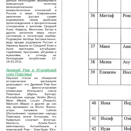
данных необходимо формировать
взвешенную политику
межнациональных и
межрелигиозных отношений в
России и мире. Современное
увлечение русских славян
родоверием, своим арийским
происхождением и презрительным
отношением к жителям Средней
Азии, Кавказа, Монголии, Китая и
других регионов мира несет
системную и логическую ошибки.
Родоверие вообще бессмысленно,
ведь предки родоверов России и
Украины вышли из Средней Азии и
были киргизами, алтайцами,
таджиками, пуштунами, уйгурами и
жужанями, а отнюдь не
белокурыми полубогами. 12-
18.03.2011.
Древний Рим и Италийский
союз Поволжья
Научная статья на обширном
историческом материале
доказывает, что Древний Рим был
создан финно-угорскими
племенами Итильского союза
Поволжья (Идель, Булгар).
Италийские народы Vestini (Весь),
Marsi (Меря), Lucani (Люкане),
Marrucini (Мари) и другие до сих
пор проживают на Волге. Финно-
угоры называли Latinas
(Латинянами) германские народы
Поволжья, иначе Алтынами, что
буквально означает Золотые.
Крепость Альба-Лонго
именовалась Алтынбашем, а
поволжский Рим – Улак-Урум. Юго-