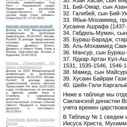
30. Азан Хасан, сын Ми
«благими намереньями». Род
31. Бий-Омар, сын Азан
Руси – Рюриковичей создал
Православие и российскую
32. Галибей, сын Бий-У
государственность, об этом
русские люди стали забывать.
Слава Руси! 07–17.07.2015.
33. Ябык-Мохаммед, пр
Хусаина Ашрафа (1437-
Краткая хронология религий
Доклад на XXX Международной
34. Габдель-Мумин, сы
конференции по проблемам
Цивилизации, 25.04.2015, Москва,
35. Бураш-Барадж, ста
РосНоУ. В докладе представлены
итоговые хронологические
36. Аль-Мохаммед Саин
таблицы Древнего Египта,
Древнего и Нового Рима, Рима в
36. Мансур, сын Бураш
Италии, Христианства, Ислама и
Иудаизма. 25.05.2015.
37. Ядкар Артан Кул-Аш
Каноны Православия XIV
1531, 1535-1546, 1546-1
века и современности
38. Мамед, сын Майсура
Доклад на XXIX Международной
конференции по проблемам
39. Хусаин Байрам Гази
Цивилизации, 20.12.2014, Москва,
РосНоУ. В докладе сделан
сравнительный анализ канонов
40. Шейх-Гали Каргалый
Православия XIV века (1315-1321
года), отображенных на мозаиках
и фресках церкви Хора в
Ниже в таблице мы отд
Стамбуле, и современных
догматов. Обнаружены
Сакланской династии Во
многочисленные отличия событий
Святого Предания и Евангелия
учета времен царствова
прошлого и настоящего.
20.12.2014.
В Таблицу № 1 сведем 
Этнические вызовы народам
Иисуса Христа, Мухамме
России