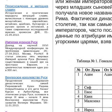
или женам императоров
через младших сыновей
Происхождение и миграция
славян
получала новое назван
Исторические и генетические
маршруты миграций славян,
Рима. Фактически динас
вычисленные с помощью древних
византийских, европейских,
столетие, так как самы
китайских, арабских, булгарских и
русских хроник и летописей, а
императоров, часто пос
также современных исследований
мужских хромосом ДНК. 01-
данные по атрибуции и
21.05.2013.
угорскими царями, взяв 
Империи кузенов Руси
Доклад на научной XXVI
Международной конференции по
проблемам Цивилизации 26–
27.04.2013, Москва, РосНоУ. В
статье описаны пять мировых
Империй кузенов Руси (Великих),
существовавших в нашей эре на
просторах Евразии, с
цикличностью появления один раз
в 300 лет.
Венгерское королевство Руси
Продолжение исследования
династических связей
Рюриковичей. Кузен Рюрика
Алмуш/Альмош и его дети Казан/
Курсан и Арбат/Арпад, все
этнические угоры Руси, основали в
конце IX века – начале X века
Венгерское королевство Руси,
захватив Великую Моравию. 08–
11.01.2013.