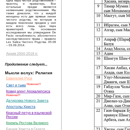
одна пара чистых родственников –
праотец и праматерь. Все
остальные предки являются
названными родственниками. Мы
также доказали, что у каждой
женщины есть две прямые линии
чистого родства, по которым в
каждом поколении предков у неё
есть всего лишь одна пара
праматерей. На основании
исследования мы утверждаем De
Facto незыблемость абсолютного
наследственного права – правило
Lex Salica Чистого Родства. 05.08
– 03.09.2014.
Архив 2004-2018 гг.
Продолжение следует...
Мысли вслух: Религия
Евангелие Руси
Новинка!!!
Свет и тьма
Ковид агент Апокалипсиса
Новинка!!!
Датировка Нового Завета
Апостолы Христа
Красный петух в языческой
России
Кремль Ростова Великого
Башня Христа в Галате