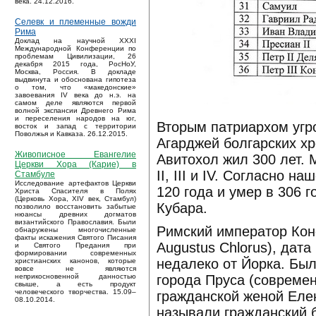
века. 24.12.2016.
Селевк и племенные вожди
Рима
Доклад на научной XXXI
Международной Конференции по
проблемам Цивилизации, 26
декабря 2015 года, РосНоУ,
Москва, Россия. В докладе
выдвинута и обоснована гипотеза
о том, что «македонские»
завоевания IV века до н.э. на
самом деле являются первой
волной экспансии Древнего Рима
и переселения народов на юг,
Вторым патриархом угро
восток и запад с территории
Поволжья и Кавказа. 26.12.2015.
Агарджей болгарских хр
Живописное Евангелие
Авитохол жил 300 лет. М
Церкви Хора (Карие) в
II, III и IV. Согласно 
Стамбуле
Исследование артефактов Церкви
120 года и умер в 306 
Христа Спасителя в Полях
(Церковь Хора, XIV век, Стамбул)
Кубара.
позволило восстановить забытые
нюансы древних догматов
византийского Православия. Были
Римский император Конст
обнаружены многочисленные
факты искажения Святого Писания
Augustus Chlorus), дата
и Святого Предания при
формировании современных
недалеко от Йорка. Был
христианских канонов, которые
вовсе не являются
города Пруса (современ
неприкосновенной данностью
свыше, а есть продукт
человеческого творчества. 15.09–
гражданской женой Еле
08.10.2014.
называли гражданский б