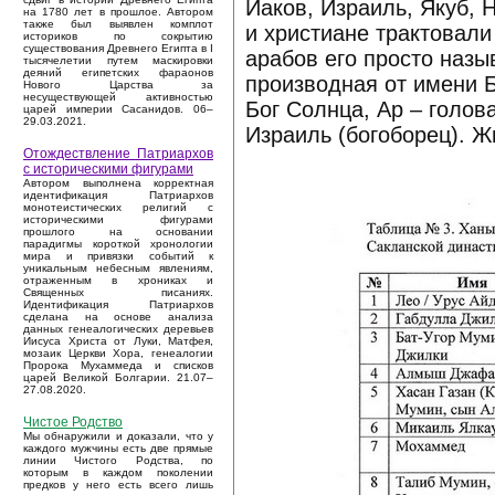
Иаков, Израиль, Якуб, 
на 1780 лет в прошлое. Автором
также был выявлен комплот
и христиане трактовали
историков по сокрытию
существования Древнего Египта в I
арабов его просто назы
тысячелетии путем маскировки
деяний египетских фараонов
производная от имени Б
Нового Царства за
несуществующей активностью
Бог Солнца, Ар – голова
царей империи Сасанидов. 06–
29.03.2021.
Израиль (богоборец). Ж
Отождествление Патриархов
с историческими фигурами
Автором выполнена корректная
идентификация Патриархов
монотеистических религий с
историческими фигурами
прошлого на основании
парадигмы короткой хронологии
мира и привязки событий к
уникальным небесным явлениям,
отраженным в хрониках и
Священных писаниях.
Идентификация Патриархов
сделана на основе анализа
данных генеалогических деревьев
Иисуса Христа от Луки, Матфея,
мозаик Церкви Хора, генеалогии
Пророка Мухаммеда и списков
царей Великой Болгарии. 21.07–
27.08.2020.
Чистое Родство
Мы обнаружили и доказали, что у
каждого мужчины есть две прямые
линии Чистого Родства, по
которым в каждом поколении
предков у него есть всего лишь