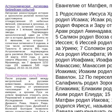
Евангелие от Матфея, п
Астрономическая датировка
библейских событий
1 Родословие Иисуса Х
Авторская реконструкция истории
и хронологии религий полностью
родил Исаака; Исаак ро
удостоверена путем
отождествления 15 небесных
родил Фареса и Зару о
явлений, описанных в хрониках, из
которых 11 затмений солнца, 3
зодиака и 1 вспышка сверхновой
Арам родил Аминадава;
звезды. Подтвержден
хронологический сдвиг на 1780
5 Салмон родил Вооза 
лет в истории Древнего Египта по
6 явлениям, из которых 3
Иессея; 6 Иессей роди
солнечных затмения и 3 зодиака, в
том числе затмение фараона
за Уриею; 7 Соломон р
Такелота 8 августа 891 года.
Астрономически подтверждена
Аса родил Иосафата; И
дата распятия Иисуса Христа, как
18 марта 1010 года, и дата
родил Иоафама; Иоафам
смерти Ибрагима – сына Пророка
Мухаммеда, как 7 февраля 1152
Манассию; Манассия ро
года (28 шавваля 546 года
Хиджры). 20.02–31.03.2020.
Иоакима; Иоаким родил
Происхождение рода Рюрика
Вавилон. 12 По пересе
После разрыва связей между
метрополией и русскими
Салафииль родил Зоров
княжествами, анналы Византии
были очищены от упоминания
Елиакима; Елиаким род
«иноземцев» в управлении
империи, а хроники Руси не
Ахим родил Елиуда; 15
успели правильно отразить роль
Рюриковичей в мировой истории.
Матфан родил Иакова; 
Исследование источников
Древнего Рима, Нового Рима,
родился Иисус, называе
Руси, арабских стран, Дунайской и
Волжской Болгарии позволило
Давида четырнадцать р
автору отождествить род Руси и