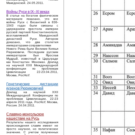
Македонской. 24.05.2011.
Войны Руси в IX–XI веках
В статье на богатом фактическом
материале показано, что все
войны Руси с Византией в 836-
1043 годах были связаны с
удержанием престола империи
русской партией Константинополя,
возглавляемой Македонской
династией Руси. Автором
доказано, что два столетия
императорами-соправителями
Нового Рима были Великие Князья
Рюриковичи. Последним русским
императором был Ярослав
Мудрый, известный в Царьграде
как Константин Мономах. Доклад
на научной XXII Международной
конференции по проблемам
Цивилизации 22-23.04.2011,
Москва, РосНоУ.
Генетические дистанции
кузенов Рюриковичей
Доклад на научной XXII
Международной Конференции по
проблемам Цивилизации, 22-23
апреля 2011 года, РосНоУ, Москва,
Россия. 24.04.2011.
Славяно-монгольское
нашествие на Русь
Результаты нашего исследования
происхождения славян имеют не
просто научное, но политическое
значение. С учетом полученных