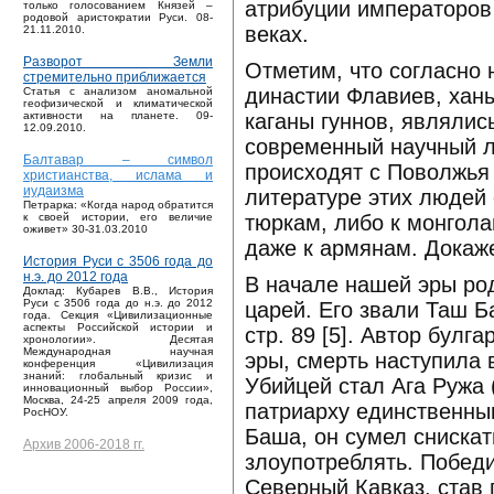
атрибуции императоров 
только голосованием Князей –
родовой аристократии Руси. 08-
веках.
21.11.2010.
Разворот Земли
Отметим, что согласно
стремительно приближается
династии Флавиев, ханы
Статья с анализом аномальной
геофизической и климатической
каганы гуннов, являлис
активности на планете. 09-
12.09.2010.
современный научный л
Балтавар – символ
происходят с Поволжья 
христианства, ислама и
иудаизма
литературе этих людей 
Петрарка: «Когда народ обратится
тюркам, либо к монгола
к своей истории, его величие
оживет» 30-31.03.2010
даже к армянам. Докаж
История Руси с 3506 года до
н.э. до 2012 года
В начале нашей эры род
Доклад: Кубарев В.В., История
Руси с 3506 года до н.э. до 2012
царей. Его звали Таш Ба
года. Секция «Цивилизационные
аспекты Российской истории и
стр. 89 [5]. Автор булг
хронологии». Десятая
Международная научная
эры, смерть наступила в
конференция «Цивилизация
знаний: глобальный кризис и
Убийцей стал Ага Ружа 
инновационный выбор России»,
Москва, 24-25 апреля 2009 года,
патриарху единственны
РосНОУ.
Баша, он сумел снискат
Архив 2006-2018 гг.
злоупотреблять. Победи
Северный Кавказ, став