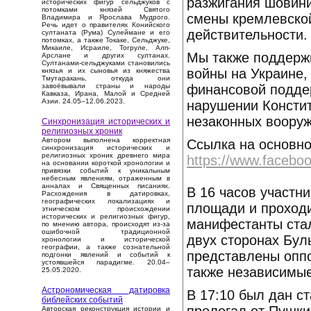
разжигания шовин
исторических фигур сельджуков с
потомками князей Святого
смены кремлевской
Владимира и Ярослава Мудрого.
Речь идет о правителях Конийского
действительности.
султаната (Рума) Сулеймане и его
потомках, а также Токаке, Сельджуке,
Микаиле, Исраиле, Тогруле, Алп-
Мы также поддерж
Арслане и других султанах.
Султанами-сельджуками становились
войны на Украине,
князья и их сыновья из княжества
Тмутаракань, откуда они
финансовой поддер
завоёвывали страны и народы
Кавказа, Ирана, Малой и Средней
Азии. 24.05–12.06.2023.
нарушении Констит
незаконных вооруж
Синхронизация исторических и
религиозных хроник
Автором выполнена корректная
Ссылка на основн
синхронизация исторических и
религиозных хроник древнего мира
https://www.facebo
на основании короткой хронологии и
привязки событий к уникальным
небесным явлениям, отраженным в
анналах и Священных писаниях.
В 16 часов участн
Расхождения в датировках,
географических локализациях и
площади и проходи
этническом происхождении
исторических и религиозных фигур,
манифестанты ста
по мнению автора, происходят из-за
ошибочной традиционной
двух сторонах Бул
хронологии и исторической
географии, а также сознательной
представлены опп
подгонки явлений и событий к
устоявшейся парадигме. 20.04–
также независимые
25.05.2020.
Астрономическая датировка
В 17:10 был дан с
библейских событий
Авторская реконструкция истории и