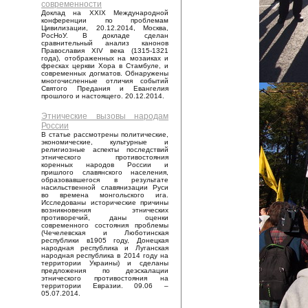
современности
Доклад на XXIX Международной
конференции по проблемам
Цивилизации, 20.12.2014, Москва,
РосНоУ. В докладе сделан
сравнительный анализ канонов
Православия XIV века (1315-1321
года), отображенных на мозаиках и
фресках церкви Хора в Стамбуле, и
современных догматов. Обнаружены
многочисленные отличия событий
Святого Предания и Евангелия
прошлого и настоящего. 20.12.2014.
Этнические вызовы народам
России
В статье рассмотрены политические,
экономические, культурные и
религиозные аспекты последствий
этнического противостояния
коренных народов России и
пришлого славянского населения,
образовавшегося в результате
насильственной славянизации Руси
во времена монгольского ига.
Исследованы исторические причины
возникновения этнических
противоречий, даны оценки
современного состояния проблемы
(Чечелевская и Люботинская
республики в1905 году, Донецкая
народная республика и Луганская
народная республика в 2014 году на
территории Украины) и сделаны
предложения по деэскалации
этнического противостояния на
территории Евразии. 09.06 –
05.07.2014.