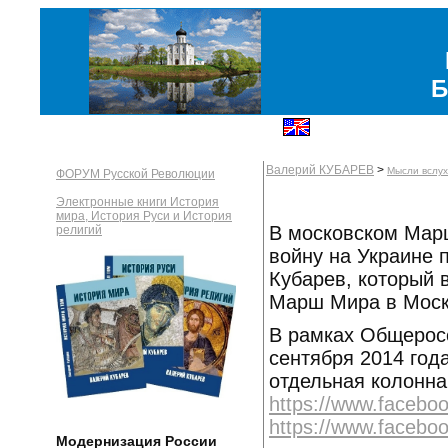
Б
Валерий КУБАРЕВ
>
Мысли вслух
ФОРУМ Русской Революции
Электронные книги История
мира, История Руси и История
В московском Марш
религий
войну на Украине 
Кубарев, который 
Марш Мира в Москв
В рамках Общерос
сентября 2014 год
отдельная колонна
https://www.facebo
https://www.facebo
Модернизация России