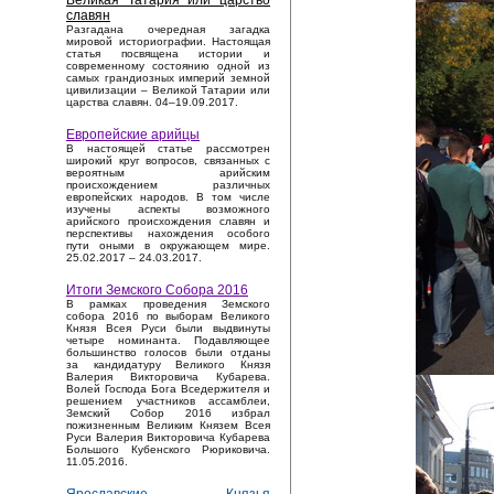
Великая Татария или царство
славян
Разгадана очередная загадка
мировой историографии. Настоящая
статья посвящена истории и
современному состоянию одной из
самых грандиозных империй земной
цивилизации – Великой Татарии или
царства славян. 04–19.09.2017.
Европейские арийцы
В настоящей статье рассмотрен
широкий круг вопросов, связанных с
вероятным арийским
происхождением различных
европейских народов. В том числе
изучены аспекты возможного
арийского происхождения славян и
перспективы нахождения особого
пути оными в окружающем мире.
25.02.2017 – 24.03.2017.
Итоги Земского Собора 2016
В рамках проведения Земского
собора 2016 по выборам Великого
Князя Всея Руси были выдвинуты
четыре номинанта. Подавляющее
большинство голосов были отданы
за кандидатуру Великого Князя
Валерия Викторовича Кубарева.
Волей Господа Бога Вседержителя и
решением участников ассамблеи,
Земский Собор 2016 избрал
пожизненным Великим Князем Всея
Руси Валерия Викторовича Кубарева
Большого Кубенского Рюриковича.
11.05.2016.