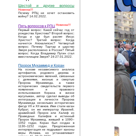
Шестой и другие вопросы
Новинка!!!
Почему РПЦ не хочет остановить
войну? 14.02.2022.
Новинка!!!
Пять вопросов к РПЦ
Первый вопрос: Какой сейчас год от
рождества Христова? Второй вопрос:
Когда и где был распят Иисус
Христос? Третий вопрос: Когда
начнется Апокалипсис? Четвертый
вопрос: Почему Тартар и царство
Зверя расположено в России? Пятый
вопрос: Когда Владимир Путин стал
вместилищем Зверя? 24-27.01.2022.
Пророк Мухаммед и Коран
На основе независимого анализа
артефактов, родового дерева и
астрономических явлений, связанных
с деяниями, жизнью и смертью
Пророка Мухаммеда, а также
исторических свидетельств первого
появления и правового
использования Корана в жизни
мусульман, автор сделал выводы об
интеграции в личности Пророка
Мухаммеда нескольких исторических
фигур VII и XII веков. Ими стали каган
Кубрат, он же император Ираклий,
аравийский Пророк или Халиф из
Праведных Халифов и истинный
Пророк Мухаммед, живший в 1090–
1052 годах. Коран был создан в
1130–1152 годах. Предложенная
интерпретация не подрывает каноны
веры Ислама, но устанавливает