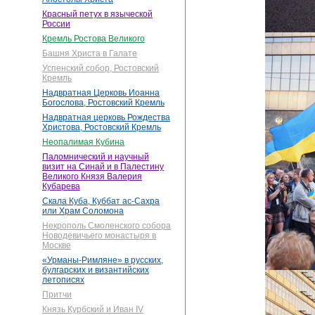
Красный петух в языческой
России
Кремль Ростова Великого
Башня Христа в Галате
Успенский собор, Ростовский
Кремль
Надвратная Церковь Иоанна
Богослова, Ростовский Кремль
Надвратная церковь Рождества
Христова, Ростовский Кремль
Неопалимая Кубина
Паломнический и научный
визит на Синай и в Палестину
Великого Князя Валерия
Кубарева
Скала Куба, Куббат ас-Сахра
или Храм Соломона
Некрополь Смоленского собора
Новодевичьего монастыря в
Москве
«Урманы-Римляне» в русских,
булгарских и византийских
летописях
Притчи
Князь Курбский и Иван IV