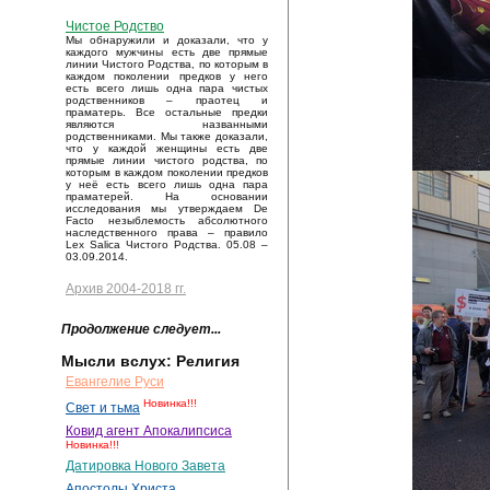
Чистое Родство
Мы обнаружили и доказали, что у
каждого мужчины есть две прямые
линии Чистого Родства, по которым в
каждом поколении предков у него
есть всего лишь одна пара чистых
родственников – праотец и
праматерь. Все остальные предки
являются названными
родственниками. Мы также доказали,
что у каждой женщины есть две
прямые линии чистого родства, по
которым в каждом поколении предков
у неё есть всего лишь одна пара
праматерей. На основании
исследования мы утверждаем De
Facto незыблемость абсолютного
наследственного права – правило
Lex Salica Чистого Родства. 05.08 –
03.09.2014.
Архив 2004-2018 гг.
Продолжение следует...
Мысли вслух: Религия
Евангелие Руси
Новинка!!!
Свет и тьма
Ковид агент Апокалипсиса
Новинка!!!
Датировка Нового Завета
Апостолы Христа