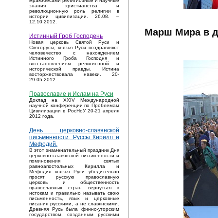
мракобесами религиозные и научные
знания христианства и
революционную роль религии в
истории цивилизации. 26.08. –
12.10.2012.
Марш Мира в д
Истинный Гроб Господень
Новая церковь Святой Руси и
Святорусы, князья Руси поздравляют
человечество с нахождением
Истинного Гроба Господня и
восстановлением религиозной и
исторической правды. Истина
восторжествовала навеки. 20-
29.05.2012.
Православие и Ислам на Руси
Доклад на XXIV Международной
научной конференции по Проблемам
Цивилизации в РосНоУ 20-21 апреля
2012 года.
День церковно-славянской
письменности. Руссы Кирилл и
Мефодий.
В этот знаменательный праздник Дня
церковно-славянской письменности и
поминовения святых
равноапостольных Кирилла и
Мефодия князья Руси убедительно
просят русскую православную
церковь и общественность
православных стран вернуться к
истокам и правильно называть свою
письменность, язык и церковные
писания русскими, а не славянскими.
Древняя Русь была финно-угорским
государством, созданным русскими