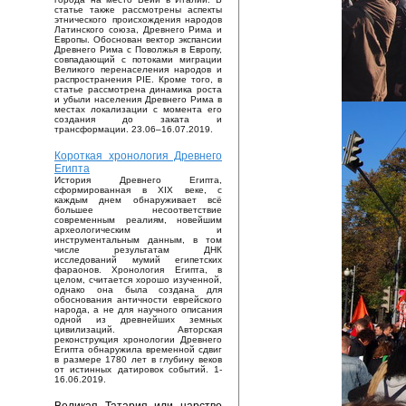
статье также рассмотрены аспекты
этнического происхождения народов
Латинского союза, Древнего Рима и
Европы. Обоснован вектор экспансии
Древнего Рима с Поволжья в Европу,
совпадающий с потоками миграции
Великого перенаселения народов и
распространения PIE. Кроме того, в
статье рассмотрена динамика роста
и убыли населения Древнего Рима в
местах локализации с момента его
создания до заката и
трансформации. 23.06–16.07.2019.
Короткая хронология Древнего
Египта
История Древнего Египта,
сформированная в XIX веке, с
каждым днем обнаруживает всё
большее несоответствие
современным реалиям, новейшим
археологическим и
инструментальным данным, в том
числе результатам ДНК
исследований мумий египетских
фараонов. Хронология Египта, в
целом, считается хорошо изученной,
однако она была создана для
обоснования античности еврейского
народа, а не для научного описания
одной из древнейших земных
цивилизаций. Авторская
реконструкция хронологии Древнего
Египта обнаружила временной сдвиг
в размере 1780 лет в глубину веков
от истинных датировок событий. 1-
16.06.2019.