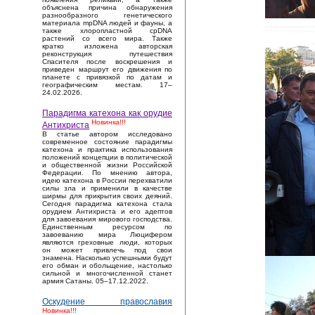
объяснена причина обнаружения
разнообразного генетического
материала mpDNA людей и фауны, а
также хлоропластной cpDNA
растений со всего мира. Также
кратко изложена авторская
реконструкция путешествия
Спасителя после воскрешения и
приведен маршрут его движения по
планете с привязкой по датам и
географическим местам. 17–
24.02.2026.
Парадигма катехона как орудие
Новинка!!!
Антихриста
В статье автором исследовано
современное состояние парадигмы
катехона и практика использования
положений концепции в политической
и общественной жизни Российской
Федерации. По мнению автора,
идею катехона в России перехватили
силы зла и применили в качестве
ширмы для прикрытия своих деяний.
Сегодня парадигма катехона стала
орудием Антихриста и его адептов
для завоевания мирового господства.
Единственным ресурсом по
завоеванию мира Люцифером
являются греховные люди, которых
он может привлечь под свои
знамена. Насколько успешными будут
его обман и обольщение, настолько
сильной и многочисленной станет
армия Сатаны. 05–17.12.2022.
Оскудение православия
Новинка!!!