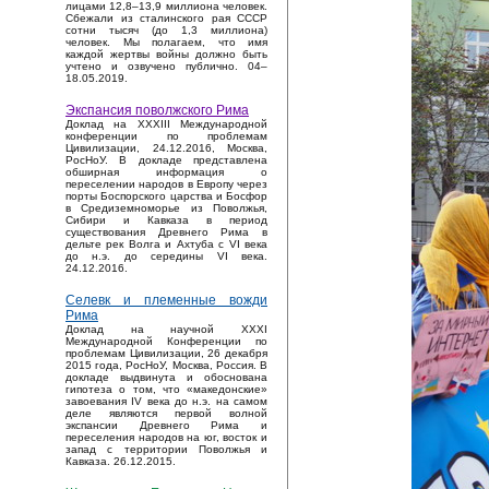
лицами 12,8–13,9 миллиона человек.
Сбежали из сталинского рая СССР
сотни тысяч (до 1,3 миллиона)
человек. Мы полагаем, что имя
каждой жертвы войны должно быть
учтено и озвучено публично. 04–
18.05.2019.
Экспансия поволжского Рима
Доклад на XXXIII Международной
конференции по проблемам
Цивилизации, 24.12.2016, Москва,
РосНоУ. В докладе представлена
обширная информация о
переселении народов в Европу через
порты Боспорского царства и Босфор
в Средиземноморье из Поволжья,
Сибири и Кавказа в период
существования Древнего Рима в
дельте рек Волга и Ахтуба с VI века
до н.э. до середины VI века.
24.12.2016.
Селевк и племенные вожди
Рима
Доклад на научной XXXI
Международной Конференции по
проблемам Цивилизации, 26 декабря
2015 года, РосНоУ, Москва, Россия. В
докладе выдвинута и обоснована
гипотеза о том, что «македонские»
завоевания IV века до н.э. на самом
деле являются первой волной
экспансии Древнего Рима и
переселения народов на юг, восток и
запад с территории Поволжья и
Кавказа. 26.12.2015.