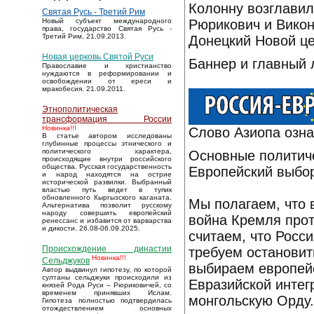
Колонну возглавил
Святая Русь - Третий Рим
Рюрикович и Викон
Новый субъект международного
права, государство Святая Русь -
Третий Рим, 21.09.2013.
Донецкий Новой це
Новая церковь Святой Руси
Баннер и главный 
Православие и христианство
нуждаются в реформировании и
освобождении от ереси и
мракобесия. 21.09.2011.
Этнополитическая
трансформация России
Новинка!!!
Слово Азиопа означ
В статье автором исследованы
глубинные процессы этнического и
политического характера,
Основные политиче
происходящие внутри российского
общества. Русская государственность
Европейский выбо
и народ находятся на острие
исторической развилки. Выбранный
властью путь ведет в тупик
обновленного Кыргызского каганата.
Мы полагаем, что 
Альтернатива позволит русскому
народу совершить европейский
война Кремля про
ренессанс и избавится от варварства
и дикости. 26.08-06.09.2025.
считаем, что Росс
Происхождение династии
требуем остановит
Новинка!!!
Сельджуков
выбираем европейс
Автор выдвинул гипотезу, по которой
султаны сельджуки происходили из
Евразийской интег
князей Рода Руси – Рюриковичей, со
временем принявших Ислам.
монгольскую Орду.
Гипотеза полностью подтвердилась
отождествлением основных