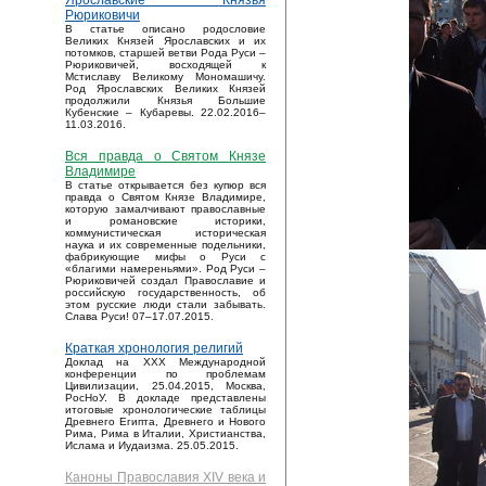
Ярославские Князья
Рюриковичи
В статье описано родословие
Великих Князей Ярославских и их
потомков, старшей ветви Рода Руси –
Рюриковичей, восходящей к
Мстиславу Великому Мономашичу.
Род Ярославских Великих Князей
продолжили Князья Большие
Кубенские – Кубаревы. 22.02.2016–
11.03.2016.
Вся правда о Святом Князе
Владимире
В статье открывается без купюр вся
правда о Святом Князе Владимире,
которую замалчивают православные
и романовские историки,
коммунистическая историческая
наука и их современные подельники,
фабрикующие мифы о Руси с
«благими намереньями». Род Руси –
Рюриковичей создал Православие и
российскую государственность, об
этом русские люди стали забывать.
Слава Руси! 07–17.07.2015.
Краткая хронология религий
Доклад на XXX Международной
конференции по проблемам
Цивилизации, 25.04.2015, Москва,
РосНоУ. В докладе представлены
итоговые хронологические таблицы
Древнего Египта, Древнего и Нового
Рима, Рима в Италии, Христианства,
Ислама и Иудаизма. 25.05.2015.
Каноны Православия XIV века и