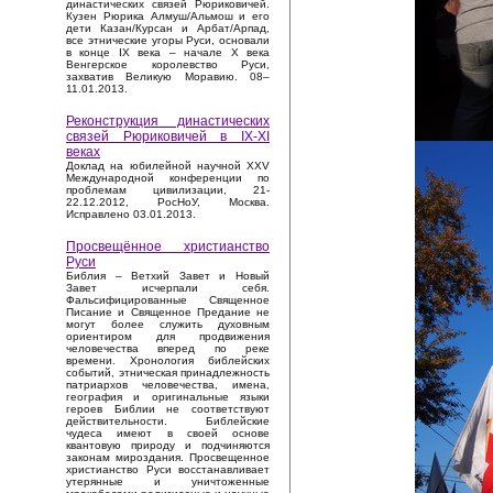
династических связей Рюриковичей.
Кузен Рюрика Алмуш/Альмош и его
дети Казан/Курсан и Арбат/Арпад,
все этнические угоры Руси, основали
в конце IX века – начале X века
Венгерское королевство Руси,
захватив Великую Моравию. 08–
11.01.2013.
Реконструкция династических
связей Рюриковичей в IX-XI
веках
Доклад на юбилейной научной XXV
Международной конференции по
проблемам цивилизации, 21-
22.12.2012, РосНоУ, Москва.
Исправлено 03.01.2013.
Просвещённое христианство
Руси
Библия – Ветхий Завет и Новый
Завет исчерпали себя.
Фальсифицированные Священное
Писание и Священное Предание не
могут более служить духовным
ориентиром для продвижения
человечества вперед по реке
времени. Хронология библейских
событий, этническая принадлежность
патриархов человечества, имена,
география и оригинальные языки
героев Библии не соответствуют
действительности. Библейские
чудеса имеют в своей основе
квантовую природу и подчиняются
законам мироздания. Просвещенное
христианство Руси восстанавливает
утерянные и уничтоженные