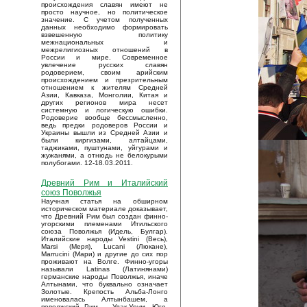
происхождения славян имеют не
просто научное, но политическое
значение. С учетом полученных
данных необходимо формировать
взвешенную политику
межнациональных и
межрелигиозных отношений в
России и мире. Современное
увлечение русских славян
родоверием, своим арийским
происхождением и презрительным
отношением к жителям Средней
Азии, Кавказа, Монголии, Китая и
других регионов мира несет
системную и логическую ошибки.
Родоверие вообще бессмысленно,
ведь предки родоверов России и
Украины вышли из Средней Азии и
были киргизами, алтайцами,
таджиками, пуштунами, уйгурами и
жужанями, а отнюдь не белокурыми
полубогами. 12-18.03.2011.
Древний Рим и Италийский
союз Поволжья
Научная статья на обширном
историческом материале доказывает,
что Древний Рим был создан финно-
угорскими племенами Итильского
союза Поволжья (Идель, Булгар).
Италийские народы Vestini (Весь),
Marsi (Меря), Lucani (Люкане),
Marrucini (Мари) и другие до сих пор
проживают на Волге. Финно-угоры
называли Latinas (Латинянами)
германские народы Поволжья, иначе
Алтынами, что буквально означает
Золотые. Крепость Альба-Лонго
именовалась Алтынбашем, а
поволжский Рим – Улак-Урум. Юго-