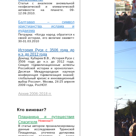
Статья с анализом аномальной
геофизической и климатической
активности на планете. 09-
12.09.2010.
Балтавар – символ
христианства, ислама и
иудаизма
Петрарка: «Когда народ обратится к
своей истории, его величие оживет»
30-31.03.2010
История Руси с 3506 года до
н.э. до 2012 года
Доклад: Кубарев В.В., История Руси с
3506 года до н.э. до 2012 года.
Секция «Цивилизационные аспекты
Российской истории и хронологии».
Десятая Международная научная
конференция «Цивилизация знаний:
глобальный кризис и инновационный
выбор России», Москва, 24-25 апреля
2009 года, РосНОУ.
Архив 2006-2018 гг.
Кто виноват?
Плащаница и путешествия
Новинка!!!
Спасителя
В статье автором проанализированы
данные исследования Туринской
Плащаницы, уточнена датировка
появления реликвии, а также