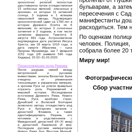
пролегал от Пушки
хронологии религий полностью
бульварам, а зате
удостоверена путем отождествления
15 небесных явлений, описанных в
пересечения с Сад
хрониках, из которых 11 затмений
солнца, 3 зодиака и 1 вспышка
сверхновой звезды. Подтвержден
манифестанты дошл
хронологический сдвиг на 1780 лет в
истории Древнего Египта по 6
расходиться. Тем 
явлениям, из которых 3 солнечных
затмения и 3 зодиака, в том числе
затмение фараона Такелота 8
По оценкам полиц
августа 891 года. Астрономически
подтверждена дата распятия Иисуса
человек. Полиция, 
Христа, как 18 марта 1010 года, и
дата смерти Ибрагима – сына
собрала более 20 
Пророка Мухаммеда, как 7 февраля
1152 года (28 шавваля 546 года
Хиджры). 20.02–31.03.2020.
Миру мир!
Происхождение рода Рюрика
После разрыва связей между
метрополией и русскими
Фотографически
княжествами, анналы Византии были
очищены от упоминания
«иноземцев» в управлении империи,
Сбор участн
а хроники Руси не успели правильно
отразить роль Рюриковичей в
мировой истории. Исследование
источников Древнего Рима, Нового
Рима, Руси, арабских стран,
Дунайской и Волжской Болгарии
позволило автору отождествить род
Руси и булгарских каганов с
династией Флавиев, а также
идентифицировать Рюрика, его
потомков и родственников с
Македонской династией (IX–XI века)
и династией Лакапинов (X век).
Последним русским императором
Нового Рима был Ярослав Мудрый,