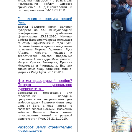
мира. Мы надеемся, что результаты
исследования найдут широкое
применение в ДНК-генеалогии и
глоттохронологии. 04-14.01.2011.
Генеалогия и генетика князей
Руси
Доклад Великого Князя Валерия
Кубарева на XXI Международной
Конференции по проблемам
Цивилизации 25.12.2010. Научная
работа Валерия Кубарева описывает
генетику Рюриковичей и Рода Руси.
Великий Князь определил модальные
гаплотипы Рюрика, Гедимина, Русь
Айдара, Кубрата, Флавиев и
теоретически описал модальные
гаплотипы Александра Македонского,
Иисуса Христа Златоуста, Пророка
Мухаммеда и Чингисхана. Все эти
знаменитые люди этнически финно-
угоры из Рода Руси. 25.12.2010.
Что мы празднуем 4 ноября?
Потерю национального
суверенитета...
Bсенародное голосование или
голосование народных
представителей неприемлемо для
выборов царя и Великого Князя, ведь
царь от Бога, а глас народа не
является гласом Божьим. Возможны
выборы Великого Князя только
голосованием Князей – родовой
аристократии Руси. 08-21.11.2010.
Разворот Земли стремительно
приближается