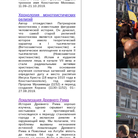
тронное имя Константин Мономах.
11.09–21.10.2019.
Хронология монотеистических
религий
Автор отождествил Патриархов
монотеизма с известными фигурами
человеческой истории. Он доказал,
что самой старой религией
монотеизма является христианство,
которое имело теоретический
характер в I тысячелетии
(Ветхозаветное христианство) и
практическое воплощение в начале II
тысячелетия (Новозаветное
христианство). Ислам и иудаизм
возникли лишь в начале VII века и
стали радикальными ветвями
христианства. На основании
изучения солнечных затмений автор
определил дату и место распятия
Иисуса Христа (18 марта 1010 года в
Константинополе), год смерти
Пророка Мухаммеда (1152) и период
создания Корана (1130–1152). 01–
27.08.2019.
Локализация Древнего Рима
История Древнего Рима хорошо
изучена, однако скрывает массу
нестыковок и противоречий,
относящихся к периоду становления
города и экспансии римлян в
окружающий мир. Мы полагаем, что
проблемы вызваны незнанием
истинной локализации Древнего
Рима в Поволжье на Ахтубе вплоть
до пожара 64 года и переноса
города на место Вейи в Италии. В