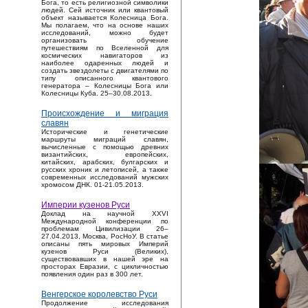
Бога, то есть религиозной символики
людей. Сей источник или квантовый
объект называется Колесница Бога.
Мы полагаем, что на основе наших
исследований, можно будет
организовать обучение
путешествиям по Вселенной для
космических навигаторов из
наиболее одаренных людей и
создать звездолеты с двигателями по
типу описанного квантового
генератора – Колесницы Бога или
Колесницы Куба. 25–30.08.2013.
Происхождение и миграция
славян
Исторические и генетические
маршруты миграций славян,
вычисленные с помощью древних
византийских, европейских,
китайских, арабских, булгарских и
русских хроник и летописей, а также
современных исследований мужских
хромосом ДНК. 01-21.05.2013.
Империи кузенов Руси
Доклад на научной XXVI
Международной конференции по
проблемам Цивилизации 26–
27.04.2013, Москва, РосНоУ. В статье
описаны пять мировых Империй
кузенов Руси (Великих),
существовавших в нашей эре на
просторах Евразии, с цикличностью
появления один раз в 300 лет.
Венгерское королевство Руси
Продолжение исследования