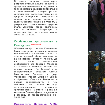
В статье автором осуществлен
ретроспективный анализ событий и
процессов, приведших к оскудению и
трансформации канонов православия
и святоотеческой традиции русского
христианства. Запреты и упование на
добрые намерения оппортунистов
внутри тела церкви привели к
закономерному искажению учения. В
результате православная церковь
стала уязвимой перед давлением
лжи и обмана Люцифера и
перестала быть источником жизни.
30.09–25.11.2022.
Особенности христианства в
Новинка!!!
Каппадокии
Обыденным фактом для Каппадокии
было соседство мужских и женских
монастырей и их общение. Сюжеты и
фрески церквей были созданы не
ранее первой четверти XI века. До
нас дошли изоморфные
изображения Св. Георгия, Феодора
Стратилата и Феодора Тирона. По
мнению автора Св. Георгий стал
собирательным образом Святых
Константина Великого и двух
Феодоров. Фреска Змеиной церкви
изображает Онуфрия Великого в
образе гермафродита, о чем
пытается забыть церковь. На лицо
целенаправленное искажение
христианством Святого Предания,
ведомого Святым Духом, и движение
в сторону от первоисточников. 05–
28.08.2022.
Императоры Лакапины (920–