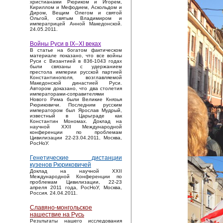
христианами Рюриком и Игорем,
Кириллом и Мефодием, Аскольдом и
Диром, Вещим Олегом и святой
Ольгой, святым Владимиром и
императрицей Анной Македонской.
24.05.2011.
Войны Руси в IX–XI веках
В статье на богатом фактическом
материале показано, что все войны
Руси с Византией в 836-1043 годах
были связаны с удержанием
престола империи русской партией
Константинополя, возглавляемой
Македонской династией Руси.
Автором доказано, что два столетия
императорами-соправителями
Нового Рима были Великие Князья
Рюриковичи. Последним русским
императором был Ярослав Мудрый,
известный в Царьграде как
Константин Мономах. Доклад на
научной XXII Международной
конференции по проблемам
Цивилизации 22-23.04.2011, Москва,
РосНоУ.
Генетические дистанции
кузенов Рюриковичей
Доклад на научной XXII
Международной Конференции по
проблемам Цивилизации, 22-23
апреля 2011 года, РосНоУ, Москва,
Россия. 24.04.2011.
Славяно-монгольское
нашествие на Русь
Результаты нашего исследования