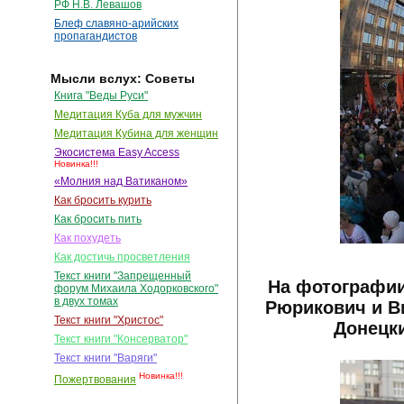
РФ Н.В. Левашов
Блеф славяно-арийских
пропагандистов
Мысли вслух: Советы
Книга "Веды Руси"
Медитация Куба для мужчин
Медитация Кубина для женщин
Экосистема Easy Access
Новинка!!!
«Молния над Ватиканом»
Как бросить курить
Как бросить пить
Как похудеть
Как достичь просветления
Текст книги "Запрещенный
На фотографии
форум Михаила Ходорковского"
в двух томах
Рюрикович и В
Текст книги "Христос"
Донецки
Текст книги "Консерватор"
Текст книги "Варяги"
Новинка!!!
Пожертвования