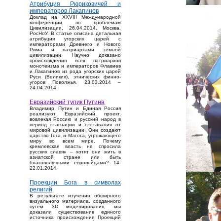
Атрибуция Рюриковичей и
императоров Лакапинов
Доклад на XXVIII Международной
конференции по проблемам
Цивилизации, 26.04.2014, Москва,
РосНоУ. В статье описана детальная
атрибуция угорских царей с
императорами Древнего и Нового
Рима и патриархами земной
цивилизации. Научно доказано
происхождения всех патриархов
монотеизма и императоров Флавиев
и Лакапинов из рода угорских царей
Руси (Великих), этнических финно-
угоров Поволжья. 23.03.2014 –
24.04.2014.
Евразийский тупик Путина
Владимир Путин и Единая Россия
реализуют Евразийский проект,
вовлекая Россию и русский народ в
период стагнации и отставания от
мировой цивилизации. Они создают
царство Гога и Магога, угрожающего
миру во всем мире. Почему
кремлевская власть не спросила
русских славян – хотят они жить в
азиатской стране или быть
благополучными европейцами? 14-
22.01.2014.
Проекции Бога в символах
религий
В результате изучения обширного
визуального материала, созданного
путем 3D моделирования, мы
доказали существование единого
источника происхождения Проекций