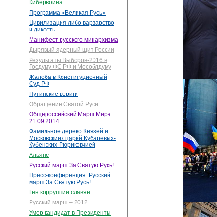
Кибервойна
Программа «Великая Русь»
Цивилизация либо варварство
и дикость
Манифест русского минархизма
Дырявый ядерный щит России
Результаты Выборов-2016 в
Госдуму ФС РФ и Мособлдуму
Жалоба в Конституционный
Суд РФ
Путинские вериги
Обращение Святой Руси
Общероссийский Марш Мира
21.09.2014
Фамильное дерево Князей и
Московскиих царей Кубаревых-
Кубенских-Рюриковчией
Альянс
Русский марш За Святую Русь!
Пресс-конференция: Русский
марш За Святую Русь!
Ген коррупции славян
Русский марш – 2012
Умер кандидат в Президенты