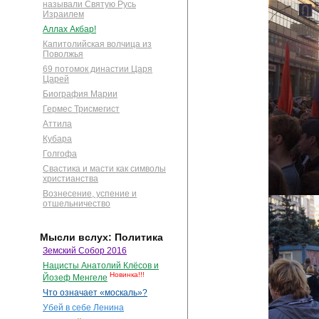
называли Святую Русь
Израилем
Аллах Акбар!
Капитолийская волчица из
Поволжья
69 потомок династии Царя
Царей
Биография Марии
Гермес Трисмегист
Аттила
Кубара
Голгофа
Свастика и масти как символы
христианства
Вознесение, успение и
отшельничество
Мысли вслух: Политика
Земский Собор 2016
Нацисты Анатолий Клёсов и
Новинка!!!
Йозеф Менгеле
Что означает «москаль»?
Убей в себе Ленина