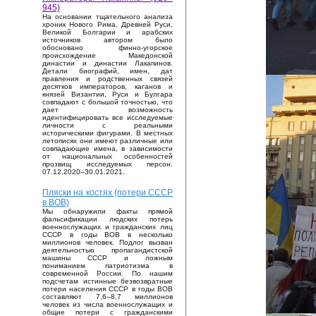
945)
На основании тщательного анализа
хроник Нового Рима, Древней Руси,
Великой Болгарии и арабских
источников автором было
обосновано финно-угорское
происхождение Македонской
династии и династии Лакапинов.
Детали биографий, имен, дат
правления и родственных связей
десятков императоров, каганов и
князей Византии, Руси и Булгара
совпадают с большой точностью, что
дает возможность
идентифицировать все исследуемые
личности с реальными
историческими фигурами. В местных
летописях они имеют различные или
совпадающие имена, в зависимости
от национальных особенностей
прозвищ исследуемых персон.
07.12.2020–30.01.2021.
Пляски на костях (потери СССР
в ВОВ)
Мы обнаружили факты прямой
фальсификации людских потерь
военнослужащих и гражданских лиц
СССР в годы ВОВ в несколько
миллионов человек. Подлог вызван
деятельностью пропагандистской
машины СССР и ложным
пониманием патриотизма в
современной России. По нашим
подсчетам истинные безвозвратные
потери населения СССР в годы ВОВ
составляют 7,6–8,7 миллионов
человек из числа военнослужащих и
общие потери с гражданскими