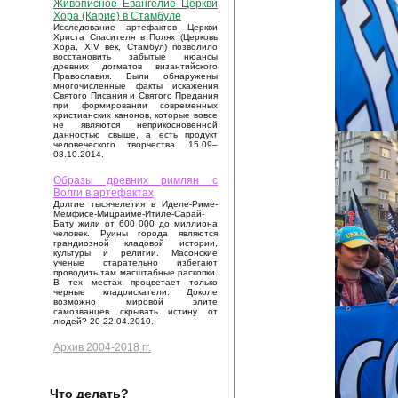
Живописное Евангелие Церкви
Хора (Карие) в Стамбуле
Исследование артефактов Церкви
Христа Спасителя в Полях (Церковь
Хора, XIV век, Стамбул) позволило
восстановить забытые нюансы
древних догматов византийского
Православия. Были обнаружены
многочисленные факты искажения
Святого Писания и Святого Предания
при формировании современных
христианских канонов, которые вовсе
не являются неприкосновенной
данностью свыше, а есть продукт
человеческого творчества. 15.09–
08.10.2014.
Образы древних римлян с
Волги в артефактах
Долгие тысячелетия в Иделе-Риме-
Мемфисе-Мицраиме-Итиле-Сарай-
Бату жили от 600 000 до миллиона
человек. Руины города являются
грандиозной кладовой истории,
культуры и религии. Масонские
ученые старательно избегают
проводить там масштабные раскопки.
В тех местах процветает только
черные кладоискатели. Доколе
возможно мировой элите
самозванцев скрывать истину от
людей? 20-22.04.2010.
Архив 2004-2018 гг.
Что делать?