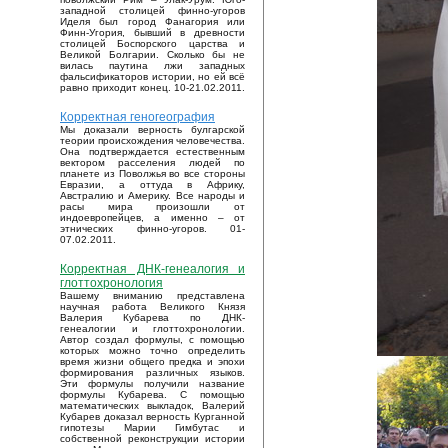
западной столицей финно-угоров
Иделя был город Фанагория или
Финн-Угория, бывший в древности
столицей Боспорского царства и
Великой Болгарии. Сколько бы не
вилась паутина лжи западных
фальсификаторов истории, но ей всё
равно приходит конец. 10-21.02.2011.
Корректная геногеография
Мы доказали верность булгарской
теории происхождения человечества.
Она подтверждается естественным
вектором расселения людей по
планете из Поволжья во все стороны
Евразии, а оттуда в Африку,
Австралию и Америку. Все народы и
расы мира произошли от
индоевропейцев, а именно – от
этнических финно-угоров. 01-
07.02.2011.
Корректная ДНК-генеалогия и
глоттохронология
Вашему вниманию представлена
научная работа Великого Князя
Валерия Кубарева по ДНК-
генеалогии и глоттохронологии.
Автор создал формулы, с помощью
которых можно точно определить
время жизни общего предка и эпохи
формирования различных языков.
Эти формулы получили название
формулы Кубарева. С помощью
математических выкладок, Валерий
Кубарев доказал верность Курганной
гипотезы Марии Гимбутас и
собственной реконструкции истории