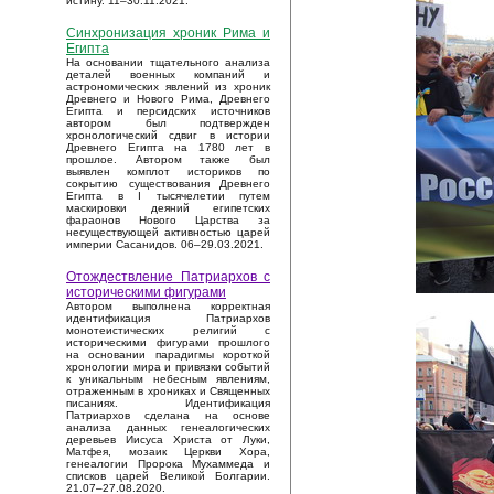
истину. 11–30.11.2021.
Синхронизация хроник Рима и
Египта
На основании тщательного анализа
деталей военных компаний и
астрономических явлений из хроник
Древнего и Нового Рима, Древнего
Египта и персидских источников
автором был подтвержден
хронологический сдвиг в истории
Древнего Египта на 1780 лет в
прошлое. Автором также был
выявлен комплот историков по
сокрытию существования Древнего
Египта в I тысячелетии путем
маскировки деяний египетских
фараонов Нового Царства за
несуществующей активностью царей
империи Сасанидов. 06–29.03.2021.
Отождествление Патриархов с
историческими фигурами
Автором выполнена корректная
идентификация Патриархов
монотеистических религий с
историческими фигурами прошлого
на основании парадигмы короткой
хронологии мира и привязки событий
к уникальным небесным явлениям,
отраженным в хрониках и Священных
писаниях. Идентификация
Патриархов сделана на основе
анализа данных генеалогических
деревьев Иисуса Христа от Луки,
Матфея, мозаик Церкви Хора,
генеалогии Пророка Мухаммеда и
списков царей Великой Болгарии.
21.07–27.08.2020.